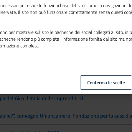
necessari per usare le funzioni base del sito, come la navigazione de
Convention Mondiale delle Camere di commercio italiane 
 riservate. Il sito non può funzionare correttamente senza questi cook
 estivo 2025 “SE L'ITALIA FA L'ITALIA Sostenibilità, Euro
no per mostrare sul sito le bacheche dei social collegati al sito, in 
bacheche rendono più completa l'informazione fornita dal sito ma no
pa del Giro d'Italia delle donne che fanno impresa
formazione completa.
l’EBRA, l’Associazione dei registri europei delle imprese
Cooperativo e i fattori ESG, presentazione Rapporto
Conferma le scelte
 del Giro d'Italia delle imprenditrici
ibile?”, convegno Unioncamere-Fondazione per la sussidia