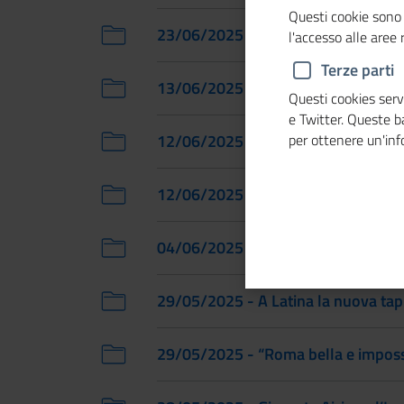
Questi cookie sono 
23/06/2025 - A Cosenza la 34esima 
l'accesso alle aree
Terze parti
13/06/2025 - A Mantova il Seminario
Questi cookies servo
e Twitter. Queste 
12/06/2025 - A Genova la nuova tap
per ottenere un'in
12/06/2025 - Conferenza annuale del
04/06/2025 - Le Banche di Credito 
29/05/2025 - A Latina la nuova tappa
29/05/2025 - “Roma bella e imposs