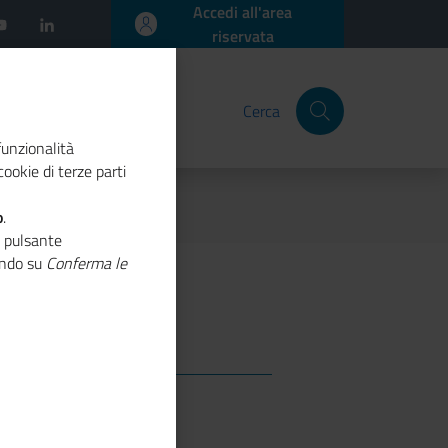
Accedi all'area
riservata
Cerca
funzionalità
ookie di terze parti
o
.
o pulsante
cando su
Conferma le