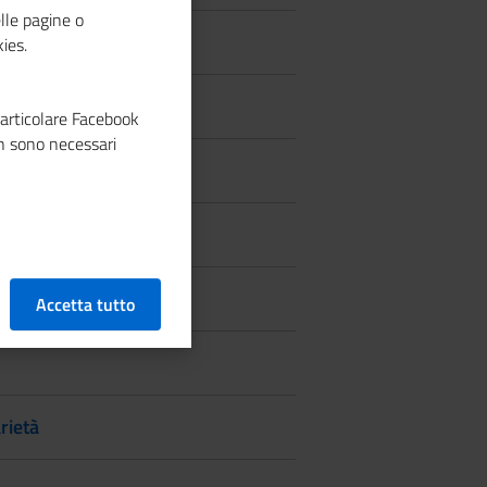
lle pagine o
all'estero
ies.
pa, Futuro”
particolare Facebook
n sono necessari
Accetta tutto
rietà