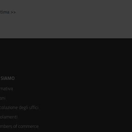
ltima >>
Ultima
pagina
ooter
 SIAMO
mativa
enù
ani
olonna
colazione degli uffici
olamenti
mbers of commerce