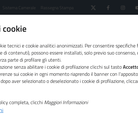
Sistema Camerale
Rassegna Stampa
 cookie
kie tecnici e cookie analitici anonimizzati. Per consentire specifiche 
e di contenuti), possono essere installati, solo previo suo consenso, c
a parte di profilare gli utenti.
 il sistema camerale
Agenda
zione senza abilitare i cookie di profilazione clicchi sul tasto
Accett
ferenze sui cookie in ogni momento riaprendo il banner con l'apposit
 dopo aver selezionato o deselezionato i cookie di profilazione, clic
licy completa, clicchi
Maggiori Informazioni
ni
porto sulle Medie Imprese Industriali Italiane