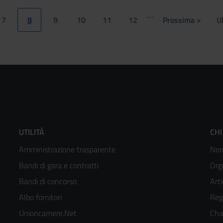
…
7
8
9
10
11
12
Prossima >
U
Page
Pagina
Page
Page
Page
Page
Pagina
attuale
successiva
Footer
F
UTILITÀ
CHI
Amministrazione trasparente
Nor
menù
m
Bandi di gara e contratti
Org
colonna
c
Bandi di concorso
Arti
Albo fornitori
Reg
2
3
Unioncamere.Net
Cha