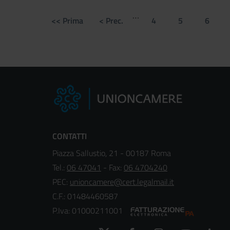
Paginazione
…
<< Prima
< Prec.
4
5
6
Prima
Pagina
Page
Page
Page
pagina
precedente
CONTATTI
Piazza Sallustio, 21 - 00187 Roma
Tel.:
06 47041
- Fax:
06 4704240
PEC:
unioncamere@cert.legalmail.it
C.F.: 01484460587
P.Iva: 01000211001