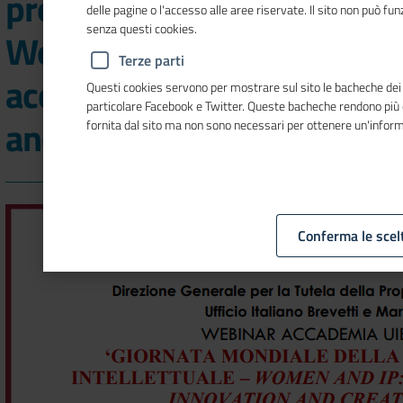
proprietà intellettuale:
delle pagine o l'accesso alle aree riservate. Il sito non può f
senza questi cookies.
Women and ip:
Terze parti
accelerating innovation
Questi cookies servono per mostrare sul sito le bacheche dei so
particolare Facebook e Twitter. Queste bacheche rendono più
and creativity"
fornita dal sito ma non sono necessari per ottenere un'infor
Conferma le scel