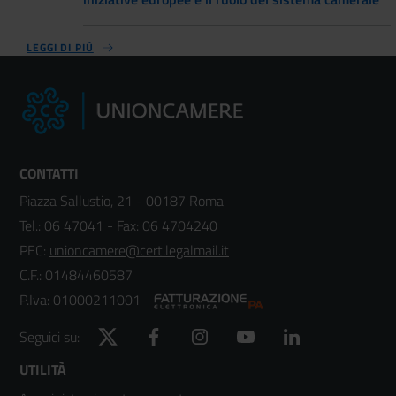
LEGGI DI PIÙ
CONTATTI
Piazza Sallustio, 21 - 00187 Roma
Tel.:
06 47041
- Fax:
06 4704240
PEC:
unioncamere@cert.legalmail.it
C.F.: 01484460587
P.Iva: 01000211001
Twitter
Facebook
Instagram
YouTube
LinkedIn
Seguici su:
Footer
UTILITÀ