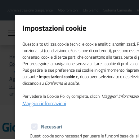
Menu
Salta
Amministrazione trasparente
Albo fornitori
Chi Siamo
Sistema Camerale
R
al
hamburgher
contenuto
i
principale
Impostazioni cookie
Questo sito utilizza cookie tecnici e cookie analitici anonimizzati.
funzionalità (condivisione e/o visione di contenuti), possono essere
Home
consenso, cookie di terze parti che consentono alla terza parte di pr
Comunicazione istituzionale per il sistema camerale
Per proseguire la navigazione senza abilitare i cookie di profilazion
Può gestire le sue preferenze sui cookie in ogni momento riaprend
pulsante
Impostazioni cookie
e, dopo aver selezionato o deselezion
Agenda
cliccando su
Conferma le scelte
.
Giornata mondiale della proprietà intellettuale: Women
and ip: accelerating innovation and creativity"
Per vedere la Cookie Policy completa, clicchi
Maggiori Informazio
Maggiori informazioni
Giornata mondiale della
Necessari
Questi cookie sono necessari per usare le funzioni base del s