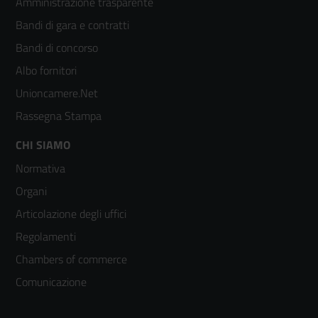
Amministrazione trasparente
menù
Bandi di gara e contratti
colonna
Bandi di concorso
2
Albo fornitori
Unioncamere.Net
Rassegna Stampa
Footer
CHI SIAMO
Normativa
menù
Organi
colonna
Articolazione degli uffici
3
Regolamenti
Chambers of commerce
Comunicazione