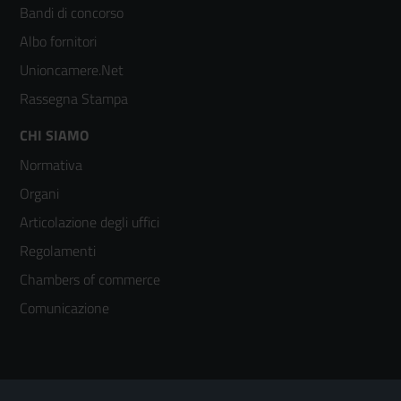
colonna
Bandi di concorso
2
Albo fornitori
Unioncamere.Net
Rassegna Stampa
Footer
CHI SIAMO
Normativa
menù
Organi
colonna
Articolazione degli uffici
3
Regolamenti
Chambers of commerce
Comunicazione
Sezione Link Utili
Footer