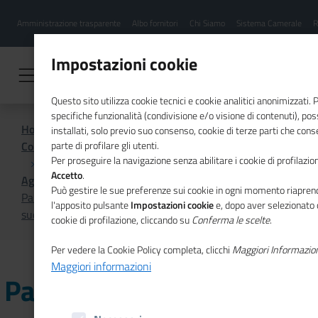
Menu
Salta
Amministrazione trasparente
Albo fornitori
Chi Siamo
Sistema Camerale
R
al
hamburgher
contenuto
i
principale
Impostazioni cookie
Questo sito utilizza cookie tecnici e cookie analitici anonimizzati.
specifiche funzionalità (condivisione e/o visione di contenuti), p
Home
installati, solo previo suo consenso, cookie di terze parti che cons
Comunicazione istituzionale per il sistema camerale
parte di profilare gli utenti.
Per proseguire la navigazione senza abilitare i cookie di profilazion
Accetto
.
Agenda
Può gestire le sue preferenze sui cookie in ogni momento riaprend
Parte da Salerno il roadshow "Imprese che crescono al
l'apposito pulsante
Impostazioni cookie
e, dopo aver selezionato 
sud con la quotazione in Borsa"
cookie di profilazione, cliccando su
Conferma le scelte
.
Per vedere la Cookie Policy completa, clicchi
Maggiori Informazio
Maggiori informazioni
Parte da Salerno il