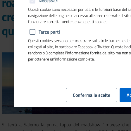
roadshow "Imprese che
Necessari
Questi cookie sono necessari per usare le funzioni base del si
crescono al sud con la
navigazione delle pagine o l'accesso alle aree riservate. Il sit
funzionare correttamente senza questi cookies.
quotazione in Borsa"
Terze parti
Questi cookies servono per mostrare sul sito le bacheche dei 
collegati al sito, in particolare Facebook e Twitter. Queste ba
rendono più completa l'informazione fornita dal sito ma non 
per ottenere un'informazione completa.
Conferma le scelte
Ac
Si terrà a Salerno la prima tappa del roadshow “Imprese che