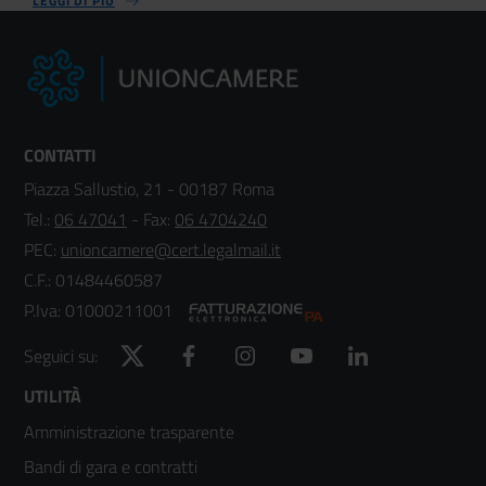
LEGGI DI PIÙ
CONTATTI
Piazza Sallustio, 21 - 00187 Roma
Tel.:
06 47041
- Fax:
06 4704240
PEC:
unioncamere@cert.legalmail.it
C.F.: 01484460587
P.Iva: 01000211001
Twitter
Facebook
Instagram
YouTube
LinkedIn
Seguici su:
Footer
UTILITÀ
Amministrazione trasparente
menù
Bandi di gara e contratti