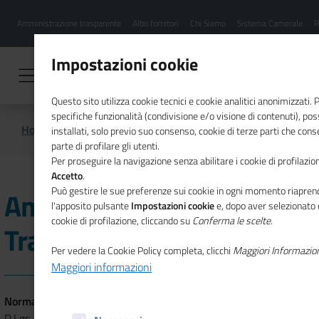
Menu
Salta
Amministrazione trasparente
Albo fornitori
Chi Siamo
Sistema Camerale
R
al
hamburgher
contenuto
i
principale
Impostazioni cookie
Questo sito utilizza cookie tecnici e cookie analitici anonimizzati.
specifiche funzionalità (condivisione e/o visione di contenuti), p
Home
Amministrazione Trasparente
installati, solo previo suo consenso, cookie di terze parti che cons
parte di profilare gli utenti.
Per proseguire la navigazione senza abilitare i cookie di profilazion
Accetto
.
Può gestire le sue preferenze sui cookie in ogni momento riaprend
Amministrazione
l'apposito pulsante
Impostazioni cookie
e, dopo aver selezionato 
cookie di profilazione, cliccando su
Conferma le scelte
.
Trasparente
Per vedere la Cookie Policy completa, clicchi
Maggiori Informazio
Maggiori informazioni
Normativa di riferimento:
D.Lgs. 33/2013 Riordino della disciplina riguardante gli obblighi di