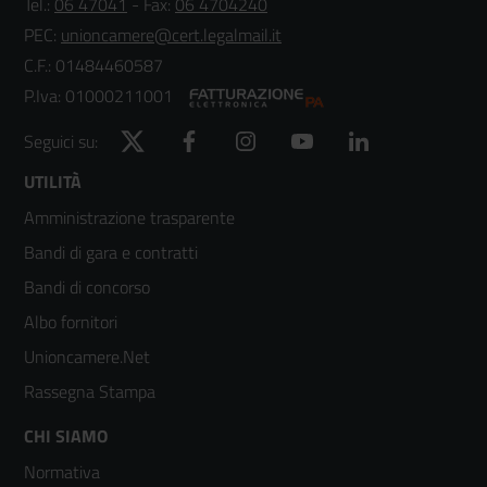
Tel.:
06 47041
- Fax:
06 4704240
PEC:
unioncamere@cert.legalmail.it
C.F.: 01484460587
P.Iva: 01000211001
Twitter
Facebook
Instagram
YouTube
LinkedIn
Seguici su:
Footer
UTILITÀ
Amministrazione trasparente
menù
Bandi di gara e contratti
colonna
Bandi di concorso
2
Albo fornitori
Unioncamere.Net
Rassegna Stampa
Footer
CHI SIAMO
Normativa