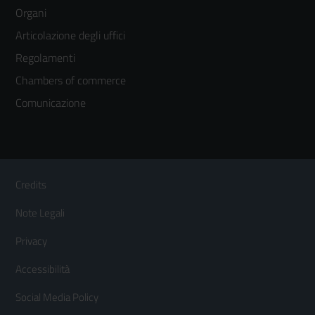
menù
Organi
colonna
Articolazione degli uffici
3
Regolamenti
Chambers of commerce
Comunicazione
Sezione Link Utili
Footer
Credits
Menù
Note Legali
orizzontale
Privacy
Accessibilità
Social Media Policy