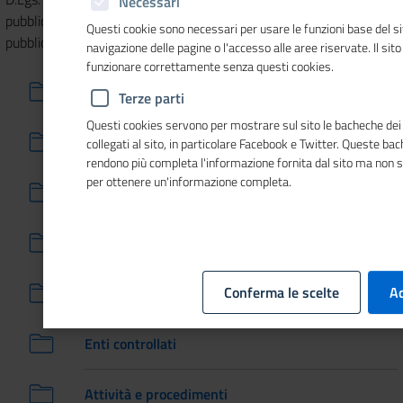
Necessari
pubblicita', trasparenza e diffusione di informazioni da parte delle
Questi cookie sono necessari per usare le funzioni base del si
pubbliche amministrazioni
navigazione delle pagine o l'accesso alle aree riservate. Il sit
funzionare correttamente senza questi cookies.
Disposizioni generali
Terze parti
Questi cookies servono per mostrare sul sito le bacheche dei 
Organizzazione
collegati al sito, in particolare Facebook e Twitter. Queste ba
rendono più completa l'informazione fornita dal sito ma non 
per ottenere un'informazione completa.
Consulenti e Collaboratori
Personale
Conferma le scelte
Ac
Performance
Enti controllati
Attività e procedimenti