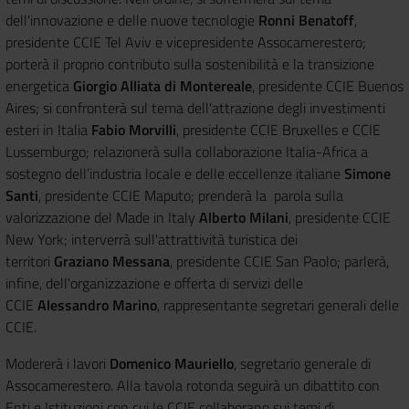
dell'innovazione e delle nuove tecnologie
Ronni Benatoff
,
presidente CCIE Tel Aviv e vicepresidente Assocamerestero;
porterà il proprio contributo sulla sostenibilità e la transizione
energetica
Giorgio Alliata di Montereale
, presidente CCIE Buenos
Aires; si confronterà sul tema dell'attrazione degli investimenti
esteri in Italia
Fabio Morvilli
, presidente CCIE Bruxelles e CCIE
Lussemburgo; relazionerà sulla collaborazione Italia-Africa a
sostegno dell’industria locale e delle eccellenze italiane
Simone
Santi
, presidente CCIE Maputo; prenderà la parola sulla
valorizzazione del Made in Italy
Alberto Milani
, presidente CCIE
New York; interverrà sull'attrattività turistica dei
territori
Graziano Messana
, presidente CCIE San Paolo; parlerà,
infine, dell'organizzazione e offerta di servizi delle
CCIE
Alessandro Marino
, rappresentante segretari generali delle
CCIE.
Modererà i lavori
Domenico Mauriello
, segretario generale di
Assocamerestero. Alla tavola rotonda seguirà un dibattito con
Enti e Istituzioni con cui le CCIE collaborano sui temi di