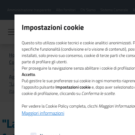
Menu
Salta
Amministrazione trasparente
Albo fornitori
Chi Siamo
Sistema Camerale
R
al
hamburgher
contenuto
i
principale
Impostazioni cookie
Questo sito utilizza cookie tecnici e cookie analitici anonimizzati.
specifiche funzionalità (condivisione e/o visione di contenuti), p
Home
installati, solo previo suo consenso, cookie di terze parti che cons
Comunicazione istituzionale per il sistema camerale
parte di profilare gli utenti.
Per proseguire la navigazione senza abilitare i cookie di profilazion
Accetto
.
Agenda
Può gestire le sue preferenze sui cookie in ogni momento riaprend
"Lavorare insieme al futuro: le Camere di commercio
l'apposito pulsante
Impostazioni cookie
e, dopo aver selezionato 
italiane all'estero vicine alle imprese nel mondo"
cookie di profilazione, cliccando su
Conferma le scelte
.
Per vedere la Cookie Policy completa, clicchi
Maggiori Informazio
Maggiori informazioni
"Lavorare insieme al