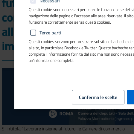
futuro: le Camere di
Necessari
Questi cookie sono necessari per usare le funzioni base del si
commercio italiane
navigazione delle pagine o l'accesso alle aree riservate. Il sit
funzionare correttamente senza questi cookies.
all'estero vicine alle
Terze parti
imprese nel mondo"
Questi cookies servono per mostrare sul sito le bacheche dei s
al sito, in particolare Facebook e Twitter. Queste bacheche re
completa l'informazione fornita dal sito ma non sono necessa
un'informazione completa.
Conferma le scelte
Si intitola "Lavorare insieme al futuro: le Camere di commercio