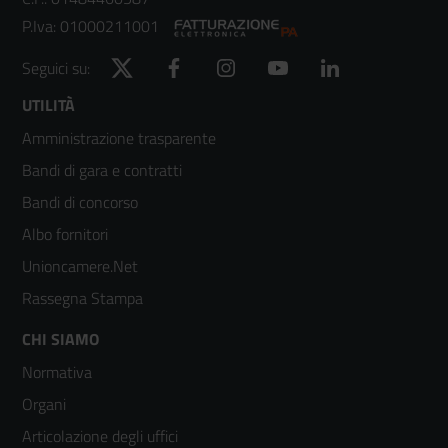
P.Iva: 01000211001
Twitter
Facebook
Instagram
YouTube
LinkedIn
Seguici su:
Footer
UTILITÀ
Amministrazione trasparente
menù
Bandi di gara e contratti
colonna
Bandi di concorso
2
Albo fornitori
Unioncamere.Net
Rassegna Stampa
Footer
CHI SIAMO
Normativa
menù
Organi
colonna
Articolazione degli uffici