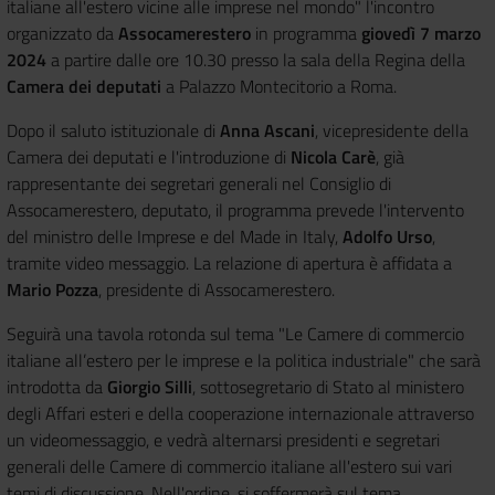
italiane all'estero vicine alle imprese nel mondo" l'incontro
organizzato da
Assocamerestero
in programma
giovedì 7 marzo
2024
a partire dalle ore 10.30 presso la sala della Regina della
Camera dei deputati
a Palazzo Montecitorio a Roma.
Dopo il saluto istituzionale di
Anna Ascani
, vicepresidente della
Camera dei deputati e l'introduzione di
Nicola Carè
, già
rappresentante dei segretari generali nel Consiglio di
Assocamerestero, deputato, il programma prevede l'intervento
del ministro delle Imprese e del Made in Italy,
Adolfo Urso
,
tramite video messaggio. La relazione di apertura è affidata a
Mario Pozza
, presidente di Assocamerestero.
Seguirà una tavola rotonda sul tema "Le Camere di commercio
italiane all’estero per le imprese e la politica industriale" che sarà
introdotta da
Giorgio Silli
, sottosegretario di Stato al ministero
degli Affari esteri e della cooperazione internazionale attraverso
un videomessaggio, e vedrà alternarsi presidenti e segretari
generali delle Camere di commercio italiane all'estero sui vari
temi di discussione. Nell'ordine, si soffermerà sul tema