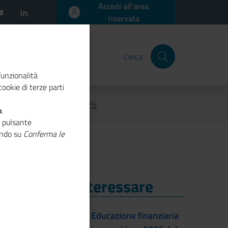
Accedi all'area
riservata
Cerca
funzionalità
ookie di terze parti
novazione Industriale 2025
o
.
o pulsante
cando su
Conferma le
i Potrebbe Interessare
i Potrebbe Interessare
22/09/2026 - Educazione finanziaria