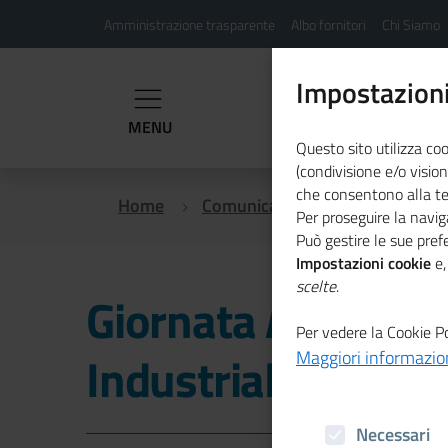
Menu
Salta
Amministrazione trasparente
Albo fornitori
Chi Siamo
al
hamburgher
contenuto
i
Impostazioni
principale
MENU
Questo sito utilizza coo
(condivisione e/o vision
che consentono alla terz
Home
Comunicazione istituzionale per
Per proseguire la naviga
Può gestire le sue pre
Impostazioni cookie
e,
scelte
.
Giornata Airi per 
Per vedere la Cookie Po
Industriale 2025
Maggiori informazio
Necessari