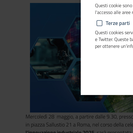
Questi cookie sono 
l'accesso alle aree
Terze parti
Questi cookies servo
e Twitter. Queste 
per ottenere un'in
Mercoledì 28 maggio, a partire dalle 9.30, press
in piazza Sallustio 21 a Roma, nel corso della ce
l'innovazione industriale 2025,
sarà presentata l