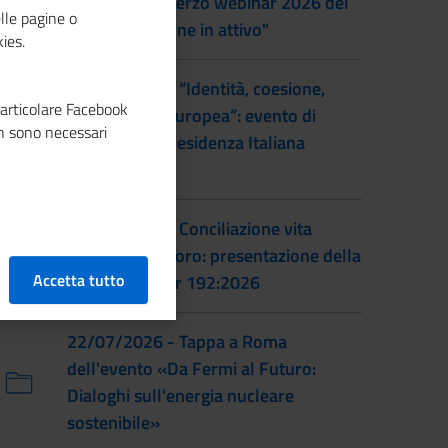
al femminile: terzo webinar 2026 del
lle pagine o
progetto "Donne in attivo"
ies.
28/07/2026 - “Identità, coesione,
particolare Facebook
integrazione europea”: evento di
n sono necessari
lancio della Presidenza Italiana
EUSAIR
22/07/2026 - Conciliazione vita
familiare e lavoro: presentazione della
Accetta tutto
prassi UNI/Pdr 192:2026
22/07/2026 - Tappa a Roma
dell'evento «Da Fermi al Futuro:
Dialoghi sull'energia nucleare
sostenibile»