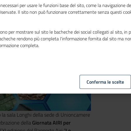
necessari per usare le funzioni base del sito, come la navigazione de
 riservate. Il sito non può funzionare correttamente senza questi cook
no per mostrare sul sito le bacheche dei social collegati al sito, in 
bacheche rendono più completa l'informazione fornita dal sito ma no
formazione completa.
Conferma le scelte
o la sala Longhi della sede di Unioncamere
lebrazione della
Giornata AIRI per
’XI edizione del Rapporto Airi “
Le