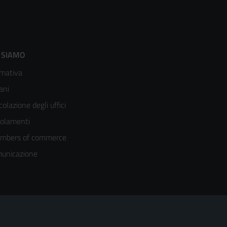
ooter
 SIAMO
mativa
enù
ani
olonna
colazione degli uffici
olamenti
mbers of commerce
unicazione