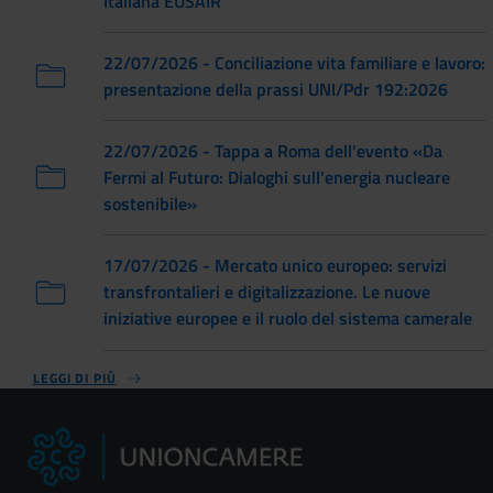
Italiana EUSAIR
22/07/2026 - Conciliazione vita familiare e lavoro:
presentazione della prassi UNI/Pdr 192:2026
22/07/2026 - Tappa a Roma dell'evento «Da
Fermi al Futuro: Dialoghi sull'energia nucleare
sostenibile»
17/07/2026 - Mercato unico europeo: servizi
transfrontalieri e digitalizzazione. Le nuove
iniziative europee e il ruolo del sistema camerale
LEGGI DI PIÙ