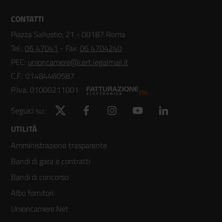
CONTATTI
Piazza Sallustio, 21 - 00187 Roma
Tel.:
06 47041
- Fax:
06 4704240
PEC:
unioncamere@cert.legalmail.it
C.F.: 01484460587
P.Iva: 01000211001
Twitter
Facebook
Instagram
YouTube
LinkedIn
Seguici su:
Footer
UTILITÀ
Amministrazione trasparente
menù
Bandi di gara e contratti
colonna
Bandi di concorso
2
Albo fornitori
Unioncamere.Net