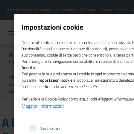
Menu
Salta
Amministrazione trasparente
Albo fornitori
Chi Siamo
Sistema Camerale
R
al
hamburgher
contenuto
i
principale
Impostazioni cookie
Questo sito utilizza cookie tecnici e cookie analitici anonimizzati.
funzionalità (condivisione e/o visione di contenuti), possono essere
Home
suo consenso, cookie di terze parti che consentono alla terza parte 
Comunicazione istituzionale per il sistema camerale
Per proseguire la navigazione senza abilitare i cookie di profilazion
Accetto
.
Può gestire le sue preferenze sui cookie in ogni momento riaprend
Agenda
pulsante
Impostazioni cookie
e, dopo aver selezionato o deselezio
A Roma la conferenza finale “Infrastrutture e
profilazione, cliccando su
Conferma le scelte
.
connettività per le Marche”
Per vedere la Cookie Policy completa, clicchi
Maggiori Informazio
Maggiori informazioni
A Roma la conferenza
Necessari