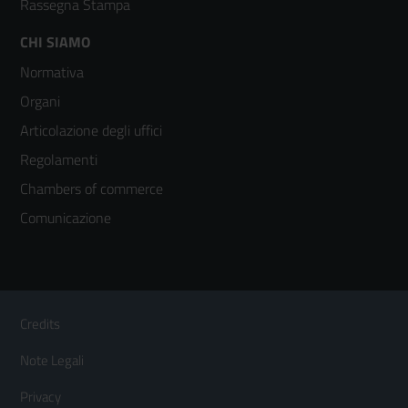
Rassegna Stampa
Footer
CHI SIAMO
Normativa
menù
Organi
colonna
Articolazione degli uffici
3
Regolamenti
Chambers of commerce
Comunicazione
Sezione Link Utili
Footer
Credits
Menù
Note Legali
orizzontale
Privacy