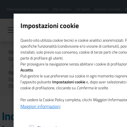
Menu
Salta
Amministrazione trasparente
Albo fornitori
Chi Siamo
Sistema Camerale
R
al
hamburgher
contenuto
i
principale
Impostazioni cookie
Questo sito utilizza cookie tecnici e cookie analitici anonimizzati.
specifiche funzionalità (condivisione e/o visione di contenuti), p
Home
installati, solo previo suo consenso, cookie di terze parti che cons
Comunicazione istituzionale per il sistema camerale
parte di profilare gli utenti.
Per proseguire la navigazione senza abilitare i cookie di profilazion
Accetto
.
Agenda
Può gestire le sue preferenze sui cookie in ogni momento riaprend
Incontri con gli esperti per la gestione dei Bandi Sisma
l'apposito pulsante
Impostazioni cookie
e, dopo aver selezionato 
PNRR
cookie di profilazione, cliccando su
Conferma le scelte
.
Per vedere la Cookie Policy completa, clicchi
Maggiori Informazio
Maggiori informazioni
Incontri con gli esperti per