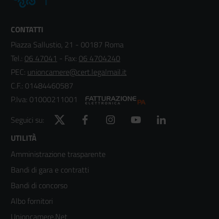
CONTATTI
Piazza Sallustio, 21 - 00187 Roma
Tel.:
06 47041
- Fax:
06 4704240
PEC:
unioncamere@cert.legalmail.it
C.F.: 01484460587
P.Iva: 01000211001
Twitter
Facebook
Instagram
YouTube
LinkedIn
Seguici su:
Footer
UTILITÀ
Amministrazione trasparente
menù
Bandi di gara e contratti
colonna
Bandi di concorso
2
Albo fornitori
Unioncamere.Net