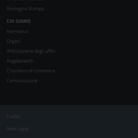
Rassegna Stampa
Footer
CHI SIAMO
Normativa
menù
Organi
colonna
Articolazione degli uffici
3
Regolamenti
Chambers of commerce
Comunicazione
Sezione Link Utili
Footer
Credits
Menù
Note Legali
orizzontale