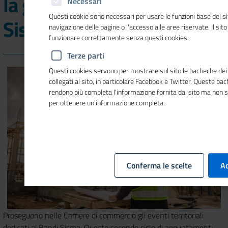
la gestione dei Bandi
Necessari
Questi cookie sono necessari per usare le funzioni base del si
Sisma PNRR
navigazione delle pagine o l'accesso alle aree riservate. Il sit
funzionare correttamente senza questi cookies.
Terze parti
Questi cookies servono per mostrare sul sito le bacheche dei 
collegati al sito, in particolare Facebook e Twitter. Queste ba
rendono più completa l'informazione fornita dal sito ma non 
per ottenere un'informazione completa.
Conferma le scelte
Ac
Proseguono nelle Camere di commercio gli eventi territoriali
dedicati ai Bandi Sisma. Questo secondo ciclo di appuntamenti