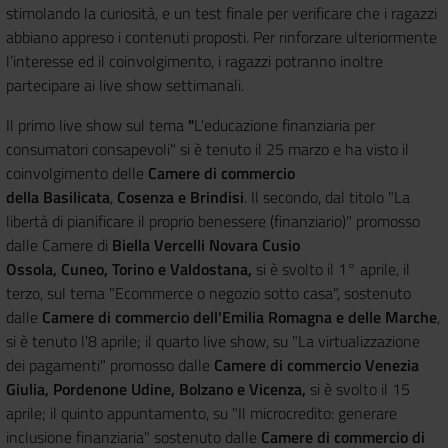
stimolando la curiosità, e un test finale per verificare che i ragazzi
abbiano appreso i contenuti proposti. Per rinforzare ulteriormente
l’interesse ed il coinvolgimento, i ragazzi potranno inoltre
partecipare ai live show settimanali.
Il primo live show sul tema
"
L'educazione finanziaria per
consumatori consapevoli" si è tenuto il 25 marzo
e ha visto il
coinvolgimento delle
Camere di commercio
della Basilicata
,
Cosenza e Brindisi
. Il secondo, dal titolo "La
libertà di pianificare il proprio benessere (finanziario)" promosso
dalle Camere di
Biella Vercelli Novara Cusio
Ossola, Cuneo, Torino e Valdostana,
si è svolto il 1° aprile, il
terzo, sul tema "Ecommerce o negozio sotto casa", sostenuto
dalle
Camere di commercio dell'Emilia Romagna e delle Marche
,
si è tenuto l'8 aprile; il quarto live show, su "La virtualizzazione
dei pagamenti" promosso dalle
Camere di commercio Venezia
Giulia, Pordenone Udine, Bolzano e Vicenza,
si è svolto il 15
aprile; il quinto appuntamento, su "Il microcredito: generare
inclusione finanziaria" sostenuto dalle
Camere di commercio di