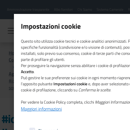
Menu
Salta
Amministrazione trasparente
Albo fornitori
Chi Siamo
Sistema Camerale
R
al
hamburgher
contenuto
i
principale
Impostazioni cookie
Questo sito utilizza cookie tecnici e cookie analitici anonimizzati.
specifiche funzionalità (condivisione e/o visione di contenuti), p
Home
installati, solo previo suo consenso, cookie di terze parti che cons
Comunicazione istituzionale per il sistema camerale
parte di profilare gli utenti.
Per proseguire la navigazione senza abilitare i cookie di profilazion
Accetto
.
Agenda
Può gestire le sue preferenze sui cookie in ogni momento riaprend
#iopensopositivo, ottavo live show su "Il
l'apposito pulsante
Impostazioni cookie
e, dopo aver selezionato 
sovraindebitamento: conoscere per evitare disavventure"
cookie di profilazione, cliccando su
Conferma le scelte
.
Per vedere la Cookie Policy completa, clicchi
Maggiori Informazio
Maggiori informazioni
#iopensopositivo, ottavo