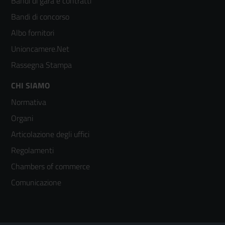
Bandi di gara e contratti
colonna
Bandi di concorso
2
Albo fornitori
Unioncamere.Net
Rassegna Stampa
Footer
CHI SIAMO
Normativa
menù
Organi
colonna
Articolazione degli uffici
3
Regolamenti
Chambers of commerce
Comunicazione