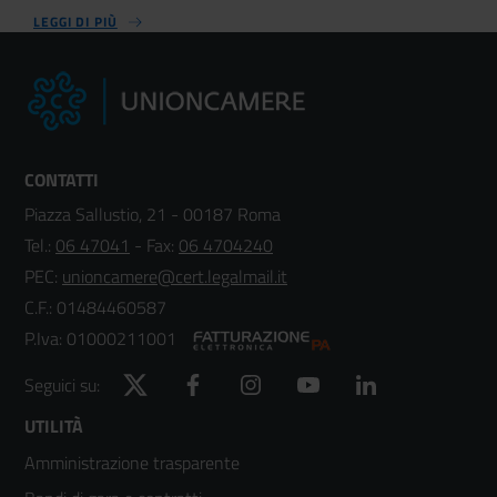
LEGGI DI PIÙ
CONTATTI
Piazza Sallustio, 21 - 00187 Roma
Tel.:
06 47041
- Fax:
06 4704240
PEC:
unioncamere@cert.legalmail.it
C.F.: 01484460587
P.Iva: 01000211001
Twitter
Facebook
Instagram
YouTube
LinkedIn
Seguici su:
Footer
UTILITÀ
Amministrazione trasparente
menù