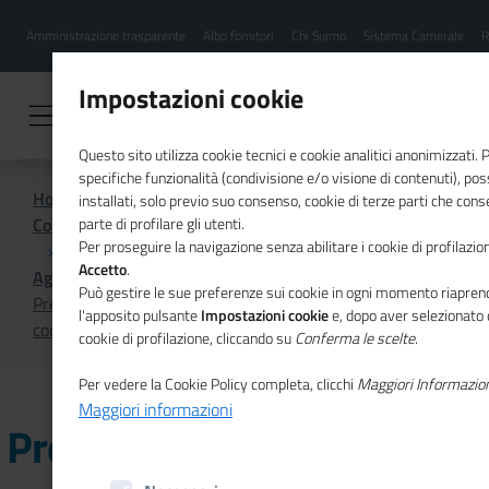
Menu
Salta
Amministrazione trasparente
Albo fornitori
Chi Siamo
Sistema Camerale
R
al
hamburgher
contenuto
i
principale
Impostazioni cookie
Questo sito utilizza cookie tecnici e cookie analitici anonimizzati.
specifiche funzionalità (condivisione e/o visione di contenuti), p
Home
installati, solo previo suo consenso, cookie di terze parti che cons
Comunicazione istituzionale per il sistema camerale
parte di profilare gli utenti.
Per proseguire la navigazione senza abilitare i cookie di profilazion
Accetto
.
Agenda
Può gestire le sue preferenze sui cookie in ogni momento riaprend
Presentazione libro "Come un salmone che risale la
l'apposito pulsante
Impostazioni cookie
e, dopo aver selezionato 
corrente" di Gaetano Fausto Esposito
cookie di profilazione, cliccando su
Conferma le scelte
.
Per vedere la Cookie Policy completa, clicchi
Maggiori Informazio
Maggiori informazioni
Presentazione libro "Come