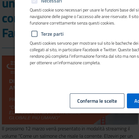
un salmone che risale la
Necessari
Questi cookie sono necessari per usare le funzioni base del si
corrente" di Gaetano
navigazione delle pagine o l'accesso alle aree riservate. Il sit
funzionare correttamente senza questi cookies.
Fausto Esposito
Terze parti
Questi cookies servono per mostrare sul sito le bacheche dei 
collegati al sito, in particolare Facebook e Twitter. Queste ba
rendono più completa l'informazione fornita dal sito ma non 
per ottenere un'informazione completa.
Conferma le scelte
Ac
Il prossimo 12 marzo verrà presentato in modalità streaming il
volume "Come un salmone che risale la corrente. Elzeviri per un