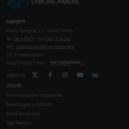
CONTATTI
Piazza Sallustio, 21 - 00187 Roma
Tel.:
06 47041
- Fax:
06 4704240
PEC:
unioncamere@cert.legalmail.it
C.F.: 01484460587
P.Iva: 01000211001
Twitter
Facebook
Instagram
YouTube
LinkedIn
Seguici su:
Footer
UTILITÀ
Amministrazione trasparente
menù
Bandi di gara e contratti
colonna
Bandi di concorso
2
Albo fornitori