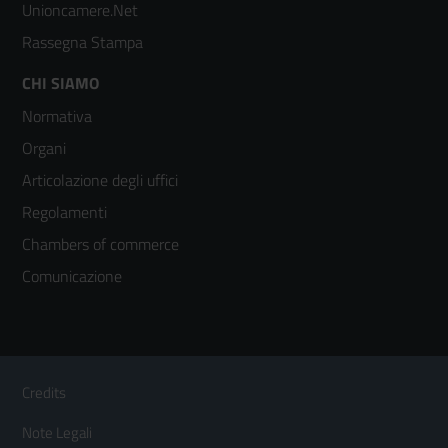
Unioncamere.Net
Rassegna Stampa
Footer
CHI SIAMO
Normativa
menù
Organi
colonna
Articolazione degli uffici
3
Regolamenti
Chambers of commerce
Comunicazione
Sezione Link Utili
Footer
Credits
Menù
Note Legali