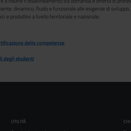
re a ridurre il disallineamento tra domanda e offerta di profess
ente, dinamico, fluido e funzionale alle esigenze di sviluppo
 e produttivi a livello territoriale e nazionale.
ertificazione delle competenze
i degli studenti
Footer
F
UTILITÀ
CHI