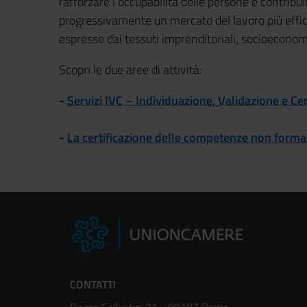
rafforzare l’occupabilità delle persone e contribui
progressivamente un mercato del lavoro più effici
espresse dai tessuti imprenditoriali, socioeconomici
Scopri le due aree di attività:
-
Servizi IVC – Individuazione, Validazione e C
-
La certificazione delle competenze non formal
CONTATTI