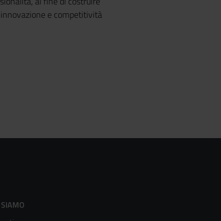
ionalità, al fine di costruire
, innovazione e competitività
ooter
 SIAMO