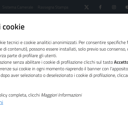
Sistema Camerale
Rassegna Stampa
 cookie
kie tecnici e cookie analitici anonimizzati. Per consentire specifiche 
e di contenuti), possono essere installati, solo previo suo consenso, c
a parte di profilare gli utenti.
icazione delle competenze
zione senza abilitare i cookie di profilazione clicchi sul tasto
Accett
ferenze sui cookie in ogni momento riaprendo il banner con l'apposit
 dopo aver selezionato o deselezionato i cookie di profilazione, clic
le competenze
licy completa, clicchi
Maggiori Informazioni
ni
senti quelle volte ad informare e orientare cittadini e impres
aborazione con soggetti pubblici e organizzazioni o enti di 