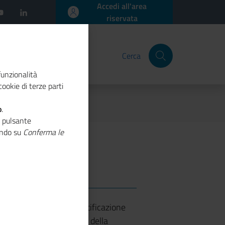
Accedi all'area
riservata
Cerca
funzionalità
ookie di terze parti
o
.
o pulsante
cando su
Conferma le
e verso i modelli di certificazione
rappresentanza del mondo della