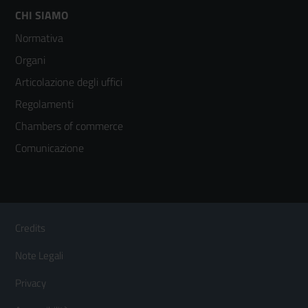
Footer
CHI SIAMO
Normativa
menù
Organi
colonna
Articolazione degli uffici
3
Regolamenti
Chambers of commerce
Comunicazione
Sezione Link Utili
Footer
Credits
Menù
Note Legali
orizzontale
Privacy