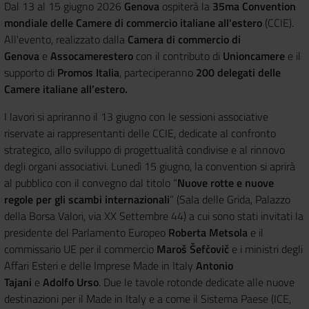
Dal 13 al 15 giugno 2026
Genova
ospiterà la
35ma Convention
mondiale delle Camere di commercio italiane all'estero
(CCIE).
All'evento, realizzato dalla
Camera di commercio di
Genova
e
Assocamerestero
con il contributo di
Unioncamere
e il
supporto di
Promos Italia
, parteciperanno
200 delegati delle
Camere italiane all’estero.
I lavori si apriranno il 13 giugno con le sessioni associative
riservate ai rappresentanti delle CCIE, dedicate al confronto
strategico, allo sviluppo di progettualità condivise e al rinnovo
degli organi associativi. Lunedì 15 giugno, la convention si aprirà
al pubblico con il convegno dal titolo “
Nuove rotte e nuove
regole per gli scambi internazionali
” (Sala delle Grida, Palazzo
della Borsa Valori, via XX Settembre 44) a cui sono stati invitati la
presidente del Parlamento Europeo
Roberta Metsola
e il
commissario UE per il commercio
Maroš Šefčovič
e i ministri degli
Affari Esteri e delle Imprese Made in Italy
Antonio
Tajani
e
Adolfo Urso
. Due le tavole rotonde dedicate alle nuove
destinazioni per il Made in Italy e a come il Sistema Paese (ICE,