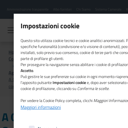
Menu
Salta
Amministrazione trasparente
Albo fornitori
Chi Siamo
Sistema Camerale
R
al
hamburgher
contenuto
i
principale
Impostazioni cookie
Questo sito utilizza cookie tecnici e cookie analitici anonimizzati.
specifiche funzionalità (condivisione e/o visione di contenuti), p
Home
installati, solo previo suo consenso, cookie di terze parti che cons
Comunicazione istituzionale per il sistema camerale
parte di profilare gli utenti.
Per proseguire la navigazione senza abilitare i cookie di profilazion
Accetto
.
Agenda
Può gestire le sue preferenze sui cookie in ogni momento riaprend
A Genova la 35ma Convention mondiale delle Camere di
l'apposito pulsante
Impostazioni cookie
e, dopo aver selezionato 
commercio italiane all'estero
cookie di profilazione, cliccando su
Conferma le scelte
.
Per vedere la Cookie Policy completa, clicchi
Maggiori Informazio
Maggiori informazioni
A Genova la 35ma