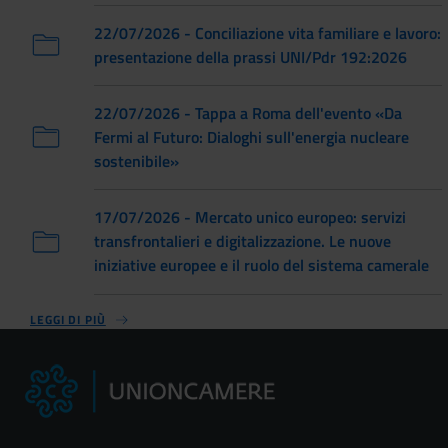
22/07/2026 - Conciliazione vita familiare e lavoro:
presentazione della prassi UNI/Pdr 192:2026
22/07/2026 - Tappa a Roma dell'evento «Da
Fermi al Futuro: Dialoghi sull'energia nucleare
sostenibile»
17/07/2026 - Mercato unico europeo: servizi
transfrontalieri e digitalizzazione. Le nuove
iniziative europee e il ruolo del sistema camerale
LEGGI DI PIÙ