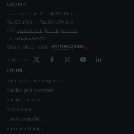
CONTATTI
Piazza Sallustio, 21 - 00187 Roma
Tel.:
06 47041
- Fax:
06 4704240
PEC:
unioncamere@cert.legalmail.it
C.F.: 01484460587
P.Iva: 01000211001
Twitter
Facebook
Instagram
YouTube
LinkedIn
Seguici su:
Footer
UTILITÀ
Amministrazione trasparente
menù
Bandi di gara e contratti
colonna
Bandi di concorso
2
Albo fornitori
Unioncamere.Net
Rassegna Stampa