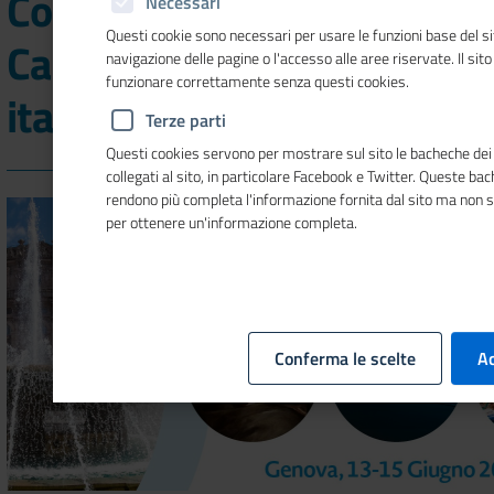
Convention mondiale delle
Necessari
Questi cookie sono necessari per usare le funzioni base del si
Camere di commercio
navigazione delle pagine o l'accesso alle aree riservate. Il sit
funzionare correttamente senza questi cookies.
italiane all'estero
Terze parti
Questi cookies servono per mostrare sul sito le bacheche dei 
collegati al sito, in particolare Facebook e Twitter. Queste ba
rendono più completa l'informazione fornita dal sito ma non 
per ottenere un'informazione completa.
Conferma le scelte
Ac