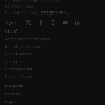
C.F.: 01484460587
P.Iva: 01000211001
Twitter
Facebook
Instagram
YouTube
LinkedIn
Seguici su:
Footer
UTILITÀ
Amministrazione trasparente
menù
Bandi di gara e contratti
colonna
Bandi di concorso
2
Albo fornitori
Unioncamere.Net
Rassegna Stampa
Footer
CHI SIAMO
Normativa
menù
Organi