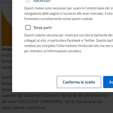
Necessari
Questi cookie sono necessari per usare le funzioni base del si
navigazione delle pagine o l'accesso alle aree riservate. Il sit
funzionare correttamente senza questi cookies.
Terze parti
Questi cookies servono per mostrare sul sito le bacheche dei 
collegati al sito, in particolare Facebook e Twitter. Queste ba
rendono più completa l'informazione fornita dal sito ma non 
Unioncamere
partecipa alla
29ma edizione di JOB&Orienta
, la
per ottenere un'informazione completa.
mostra convegno nazionale dedicata a orientamento, scuola,
formazione, lavoro in programma alla Fiera di Verona dal 28 al 30
novembre 2019.
Nell’Area espositiva di Unioncamere all’interno del Percorso
Conferma le scelte
Ac
Rosso (pad. 7) è previsto un ricco programma di workshop e
laboratori interattivi dedicati ai più giovani – studenti delle scuole
superiori, agli universitari, laureati e laureandi, del primo triennio –
dal titolo “EXCELSIOR EXPERIENCE 2019. Racconta la tua
storia, orienta il tuo futuro”.