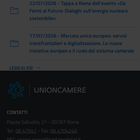
22/07/2026 - Tappa a Roma dell'evento «Da
Fermi al Futuro: Dialoghi sull'energia nucleare
sostenibile»
17/07/2026 - Mercato unico europeo: servizi
transfrontalieri e digitalizzazione. Le nuove
iniziative europee e il ruolo del sistema camerale
LEGGI DI PIÙ
CONTATTI
Piazza Sallustio, 21 - 00187 Roma
Tel.:
06 47041
- Fax:
06 4704240
PEC:
unioncamere@cert.legalmail.it