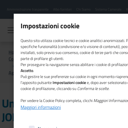
Menu
Salta
Amministrazione trasparente
Albo fornitori
Chi Siamo
Sistema Camerale
R
al
hamburgher
contenuto
i
principale
Impostazioni cookie
Questo sito utilizza cookie tecnici e cookie analitici anonimizzati.
specifiche funzionalità (condivisione e/o visione di contenuti), p
Home
installati, solo previo suo consenso, cookie di terze parti che cons
Comunicazione istituzionale per il sistema camerale
parte di profilare gli utenti.
Per proseguire la navigazione senza abilitare i cookie di profilazion
Accetto
.
Agenda
Unioncamere a JOB&Orienta 2019
Può gestire le sue preferenze sui cookie in ogni momento riaprend
l'apposito pulsante
Impostazioni cookie
e, dopo aver selezionato 
cookie di profilazione, cliccando su
Conferma le scelte
.
Unioncamere a
Per vedere la Cookie Policy completa, clicchi
Maggiori Informazio
Maggiori informazioni
JOB&Orienta 2019