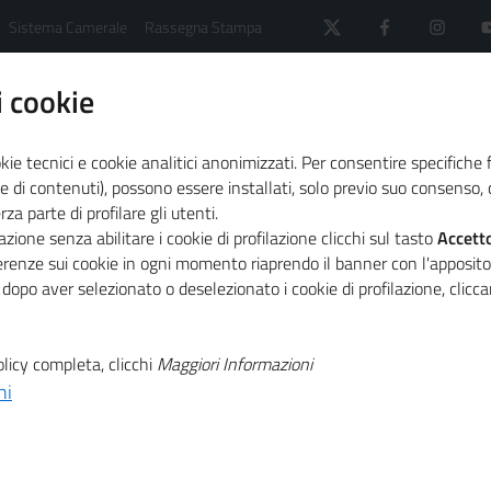
Sistema Camerale
Rassegna Stampa
 cookie
kie tecnici e cookie analitici anonimizzati. Per consentire specifiche 
e di contenuti), possono essere installati, solo previo suo consenso, c
a parte di profilare gli utenti.
 il sistema camerale
Agenda
Proprietà industriale
zione senza abilitare i cookie di profilazione clicchi sul tasto
Accett
ferenze sui cookie in ogni momento riaprendo il banner con l'apposit
 dopo aver selezionato o deselezionato i cookie di profilazione, clic
T
ale, apertura
licy completa, clicchi
Maggiori Informazioni
T
 Disegni+4
ni