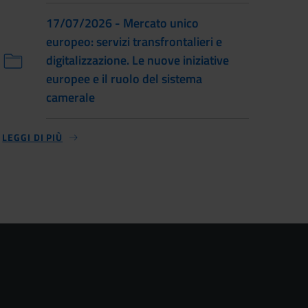
17/07/2026 - Mercato unico
europeo: servizi transfrontalieri e
digitalizzazione. Le nuove iniziative
europee e il ruolo del sistema
camerale
LEGGI DI PIÙ