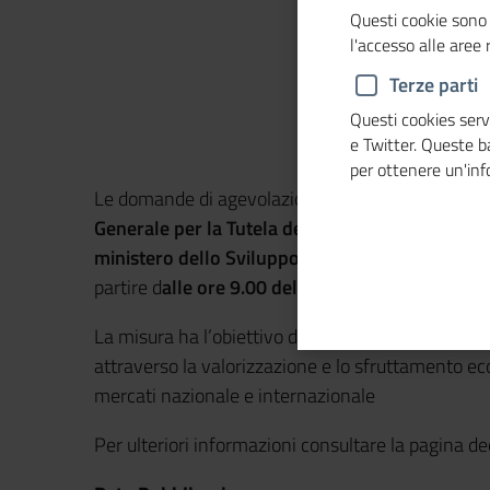
Questi cookie sono 
l'accesso alle aree
Terze parti
Questi cookies servo
e Twitter. Queste 
per ottenere un'in
Le domande di agevolazione previste dal Bando 
Generale per la Tutela della Proprietà Industrial
ministero dello Sviluppo economico
e da
Union
partire d
alle ore 9.00 del 27 maggio 2020.
La misura ha l’obiettivo di sostenere la capacità
attraverso la valorizzazione e lo sfruttamento ec
mercati nazionale e internazionale
Per ulteriori informazioni consultare la pagina de