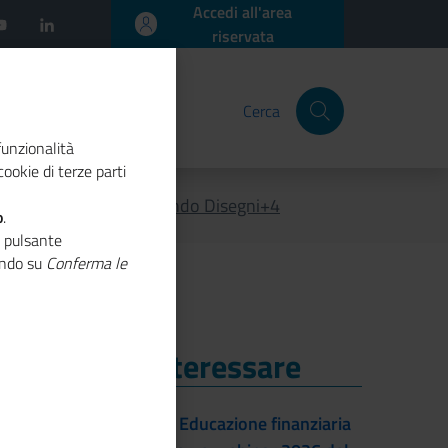
Accedi all'area
riservata
Cerca
funzionalità
ookie di terze parti
, apertura termini del Bando Disegni+4
o
.
o pulsante
cando su
Conferma le
i Potrebbe Interessare
i Potrebbe Interessare
22/09/2026 - Educazione finanziaria