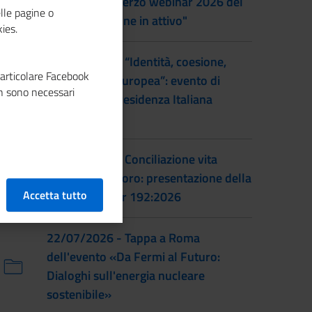
al femminile: terzo webinar 2026 del
lle pagine o
progetto "Donne in attivo"
ies.
28/07/2026 - “Identità, coesione,
particolare Facebook
integrazione europea”: evento di
n sono necessari
lancio della Presidenza Italiana
EUSAIR
22/07/2026 - Conciliazione vita
familiare e lavoro: presentazione della
Accetta tutto
prassi UNI/Pdr 192:2026
22/07/2026 - Tappa a Roma
dell'evento «Da Fermi al Futuro:
Dialoghi sull'energia nucleare
sostenibile»