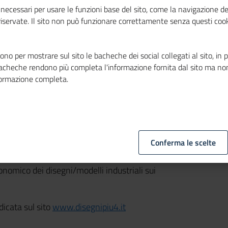
necessari per usare le funzioni base del sito, come la navigazione de
 riservate. Il sito non può funzionare correttamente senza questi cook
no per mostrare sul sito le bacheche dei social collegati al sito, in 
bacheche rendono più completa l'informazione fornita dal sito ma no
formazione completa.
Disegni+4, promosso dalla
Direzione
e – Ufficio Italiano Brevetti e Marchi del
camere
, possono essere presentate a
Conferma le scelte
 innovativa e competitiva delle PMI
onomico dei disegni/modelli industriali sui
dicata sul sito
www.disegnipiu4.it