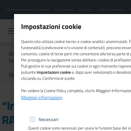
Menu
Salta
Amministrazione trasparente
Albo fornitori
Chi Siamo
Sistema Camerale
R
al
hamburgher
contenuto
i
principale
Impostazioni cookie
Questo sito utilizza cookie tecnici e cookie analitici anonimizzati.
funzionalità (condivisione e/o visione di contenuti), possono essere
Home
consenso, cookie di terze parti che consentono alla terza parte di pr
Comunicazione istituzionale per il sistema camerale
Per proseguire la navigazione senza abilitare i cookie di profilazion
Può gestire le sue preferenze sui cookie in ogni momento riaprend
pulsante
Impostazioni cookie
e, dopo aver selezionato o deselezion
Agenda
“Investire in Italia: IL RAPPORTO BEI”
cliccando su
Conferma le scelte
.
Per vedere la Cookie Policy completa, clicchi
Maggiori Informazio
Maggiori informazioni
“Investire in Italia: IL
RAPPORTO BEI”
Necessari
Questi cookie sono necessari per usare le funzioni base del s