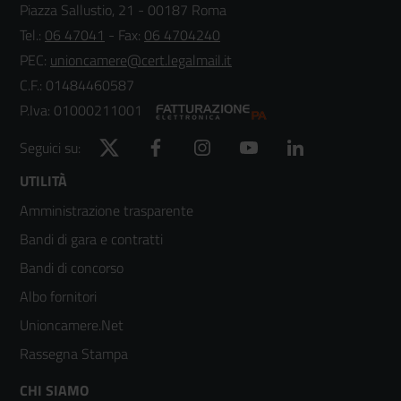
Piazza Sallustio, 21 - 00187 Roma
Tel.:
06 47041
- Fax:
06 4704240
PEC:
unioncamere@cert.legalmail.it
C.F.: 01484460587
P.Iva: 01000211001
Twitter
Facebook
Instagram
YouTube
LinkedIn
Seguici su:
Footer
UTILITÀ
Amministrazione trasparente
menù
Bandi di gara e contratti
colonna
Bandi di concorso
2
Albo fornitori
Unioncamere.Net
Rassegna Stampa
Footer
CHI SIAMO