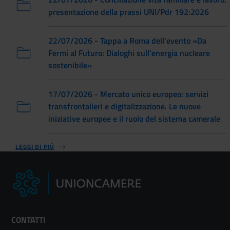
presentazione della prassi UNI/Pdr 192:2026
22/07/2026 - Tappa a Roma dell'evento «Da
Fermi al Futuro: Dialoghi sull'energia nucleare
sostenibile»
17/07/2026 - Mercato unico europeo: servizi
transfrontalieri e digitalizzazione. Le nuove
iniziative europee e il ruolo del sistema camerale
LEGGI DI PIÙ
CONTATTI