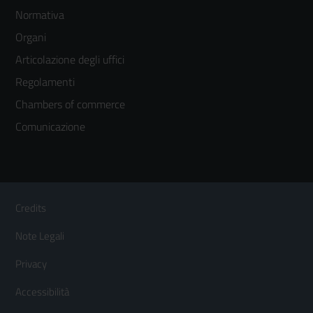
Normativa
menù
Organi
colonna
Articolazione degli uffici
3
Regolamenti
Chambers of commerce
Comunicazione
Sezione Link Utili
Footer
Credits
Menù
Note Legali
orizzontale
Privacy
Accessibilità