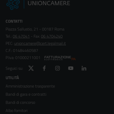
CONTATTI
Piazza Sallustio, 21 - 00187 Roma
Tel.:
06 47041
- Fax:
06 4704240
PEC:
unioncamere@cert.legalmail.it
C.F.: 01484460587
P.Iva: 01000211001
Twitter
Facebook
Instagram
YouTube
LinkedIn
Seguici su:
Footer
UTILITÀ
Amministrazione trasparente
menù
Bandi di gara e contratti
colonna
Bandi di concorso
2
Albo fornitori