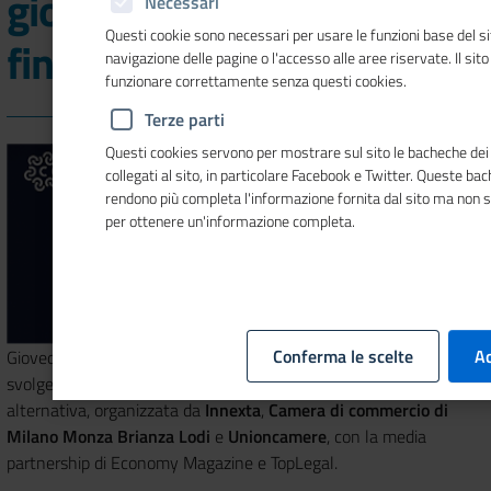
giornata dedicata alla
Necessari
Questi cookie sono necessari per usare le funzioni base del si
finanza alternativa
navigazione delle pagine o l'accesso alle aree riservate. Il sit
funzionare correttamente senza questi cookies.
Terze parti
Questi cookies servono per mostrare sul sito le bacheche dei 
collegati al sito, in particolare Facebook e Twitter. Queste ba
rendono più completa l'informazione fornita dal sito ma non 
per ottenere un'informazione completa.
Conferma le scelte
Ac
Giovedì 21 novembre a partire dalle 9:30, presso Palazzo Turati, si
svolgerà la 4° Alt-Finance Day, giornata dedicata alla finanza
alternativa, organizzata da
Innexta
,
Camera di commercio di
Milano Monza Brianza Lodi
e
Unioncamere
, con la media
partnership di Economy Magazine e TopLegal.