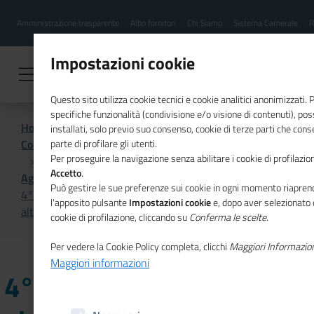
Menu
Salta
Amministrazione trasparente
Albo fornitori
Chi Siamo
Sistema Camerale
R
al
hamburgher
contenuto
i
principale
Impostazioni cookie
Questo sito utilizza cookie tecnici e cookie analitici anonimizzati.
specifiche funzionalità (condivisione e/o visione di contenuti), p
Home
installati, solo previo suo consenso, cookie di terze parti che cons
Comunicazione istituzionale per il sistema camerale
parte di profilare gli utenti.
Per proseguire la navigazione senza abilitare i cookie di profilazion
Accetto
.
Agenda
Può gestire le sue preferenze sui cookie in ogni momento riaprend
4° Alt Finance Day, giornata dedicata alla finanza
l'apposito pulsante
Impostazioni cookie
e, dopo aver selezionato 
alternativa
cookie di profilazione, cliccando su
Conferma le scelte
.
Per vedere la Cookie Policy completa, clicchi
Maggiori Informazio
Maggiori informazioni
4° Alt Finance Day,