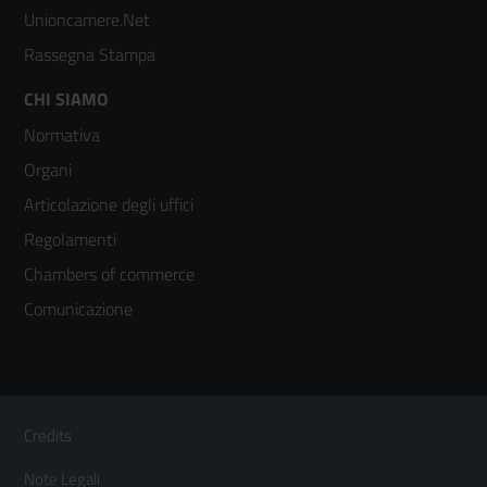
Unioncamere.Net
Rassegna Stampa
Footer
CHI SIAMO
Normativa
menù
Organi
colonna
Articolazione degli uffici
3
Regolamenti
Chambers of commerce
Comunicazione
Sezione Link Utili
Footer
Credits
Menù
Note Legali