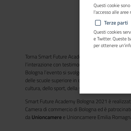
Questi cookie sono 
l'accesso alle aree
Terze parti
Questi cookies servo
e Twitter. Queste 
per ottenere un'in
Torna Smart Future Academy, il progetto di orient
l’interazione con testimonial che raccontano le t
Bologna l’evento si svolgerà venerdì 19 marzo dal
delle scuole superiore in contatto, on line, con p
cultura, dello sport, della scienza e dell’arte.
Smart Future Academy Bologna 2021 è realizzato i
Camera di commercio di Bologna ed è patrocinato, t
da
Unioncamere
e Unioncamere Emilia Romagn