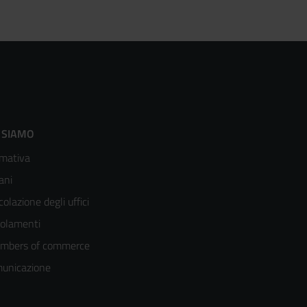
ooter
 SIAMO
mativa
enù
ani
olonna
colazione degli uffici
olamenti
mbers of commerce
unicazione