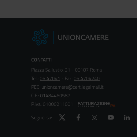
CONTATTI
Piazza Sallustio, 21 - 00187 Roma
Tel.:
06 47041
- Fax:
06 4704240
PEC:
unioncamere@cert.legalmail.it
C.F.: 01484460587
P.Iva: 01000211001
Twitter
Facebook
Instagram
YouTube
Lin
Seguici su: