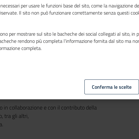
necessari per usare le funzioni base del sito, come la navigazione de
 riservate. Il sito non può funzionare correttamente senza questi cook
no per mostrare sul sito le bacheche dei social collegati al sito, in 
bacheche rendono più completa l'informazione fornita dal sito ma no
formazione completa.
amento per i giovani basato sull’ascolto e
appe del proprio percorso di successo. A
le 8.30 alle 12.30 e metterà gli studenti
ersonalità del mondo dell’imprenditoria, della
Conferma le scelte
n collaborazione e con il contributo della
ra gli altri,
a.