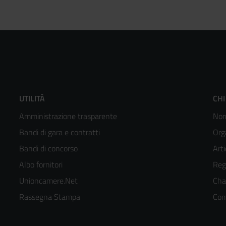
Footer
F
UTILITÀ
CHI
Amministrazione trasparente
Nor
menù
m
Bandi di gara e contratti
Org
colonna
c
Bandi di concorso
Arti
Albo fornitori
Reg
2
3
Unioncamere.Net
Cha
kedIn
Rassegna Stampa
Com