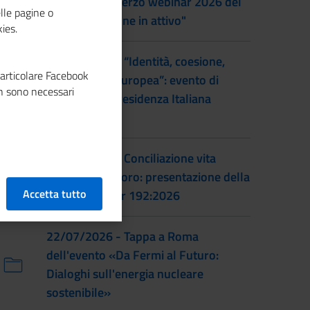
al femminile: terzo webinar 2026 del
lle pagine o
progetto "Donne in attivo"
ies.
28/07/2026 - “Identità, coesione,
particolare Facebook
integrazione europea”: evento di
n sono necessari
lancio della Presidenza Italiana
EUSAIR
22/07/2026 - Conciliazione vita
familiare e lavoro: presentazione della
Accetta tutto
prassi UNI/Pdr 192:2026
22/07/2026 - Tappa a Roma
dell'evento «Da Fermi al Futuro:
Dialoghi sull'energia nucleare
sostenibile»