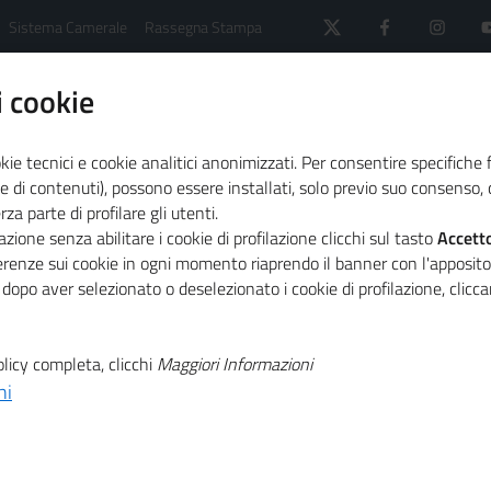
Sistema Camerale
Rassegna Stampa
 cookie
kie tecnici e cookie analitici anonimizzati. Per consentire specifiche 
e di contenuti), possono essere installati, solo previo suo consenso, c
a parte di profilare gli utenti.
 il sistema camerale
Agenda
Smart Future Academ
zione senza abilitare i cookie di profilazione clicchi sul tasto
Accett
ferenze sui cookie in ogni momento riaprendo il banner con l'apposit
 dopo aver selezionato o deselezionato i cookie di profilazione, clic
T
demy Bologna
licy completa, clicchi
Maggiori Informazioni
T
ni