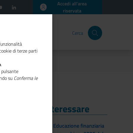
Accedi all'area
riservata
Cerca
funzionalità
ookie di terze parti
y Bologna 2021
o
.
o pulsante
cando su
Conferma le
i Potrebbe Interessare
i Potrebbe Interessare
22/09/2026 - Educazione finanziaria