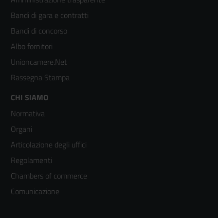
menù
Bandi di gara e contratti
colonna
Bandi di concorso
2
Albo fornitori
Unioncamere.Net
Rassegna Stampa
Footer
CHI SIAMO
Normativa
menù
Organi
colonna
Articolazione degli uffici
3
Regolamenti
Chambers of commerce
Comunicazione