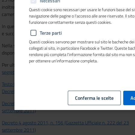
Necessari
inoltre, l'ordinamento delle Camere di commercio e del Sistema
Questi cookie sono necessari per usare le funzioni base del si
camerale italiano.
navigazione delle pagine o l'accesso alle aree riservate. Il sit
funzionare correttamente senza questi cookies.
In questa pagina sono disponibili il testo unico della legge 580/93
Terze parti
e successive modificazioni.
Questi cookies servono per mostrare sul sito le bacheche dei 
Nella sezione “
Atti generali
” di Amministrazione trasparente sono
collegati al sito, in particolare Facebook e Twitter. Queste ba
disponibili le norme di interesse per il sistema camerale.
rendono più completa l'informazione fornita dal sito ma non 
per ottenere un'informazione completa.
Per ulteriori informazioni è possibile scrivere a
segreteria.legislativo@unioncamere.it
Testo Unico della L29 dicembre 1993 n. 580 come modificato dal
Decreto Legislativo 25 novembre 2016 , n. 219 e ss. mm. ii.
Conferma le scelte
Ac
Decreto 4 agosto 2011, n. 155 (Gazzetta Ufficiale n. 222 del 23
settembre 2011)
Decreto 4 agosto 2011, n. 156 (Gazzetta Ufficiale n. 222 del 23
settembre 2011)