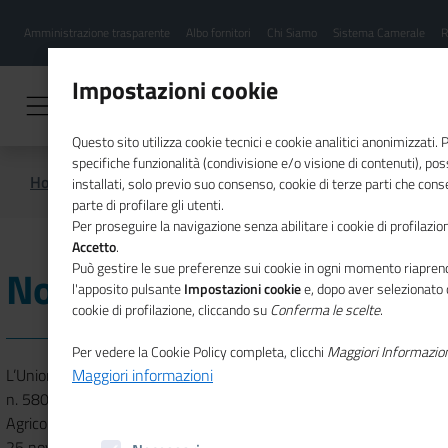
Menu
Salta
Amministrazione trasparente
Albo fornitori
Chi Siamo
Sistema Camerale
R
al
hamburgher
contenuto
i
principale
Impostazioni cookie
Questo sito utilizza cookie tecnici e cookie analitici anonimizzati.
specifiche funzionalità (condivisione e/o visione di contenuti), p
Home
Chi Siamo
Normativa
installati, solo previo suo consenso, cookie di terze parti che cons
parte di profilare gli utenti.
Per proseguire la navigazione senza abilitare i cookie di profilazion
Accetto
.
Può gestire le sue preferenze sui cookie in ogni momento riaprend
Normativa
l'apposito pulsante
Impostazioni cookie
e, dopo aver selezionato 
cookie di profilazione, cliccando su
Conferma le scelte
.
Per vedere la Cookie Policy completa, clicchi
Maggiori Informazio
L’Unioncamere è un ente pubblico previsto dall’art. 7 della legge
Maggiori informazioni
n. 580 del 1993 di riordino delle Camere di Commercio, Industria,
Agricoltura e Artigianato, come modificato dal Decreto Legislativo
25 novembre 2016 , n. 219 e ss. mm. ii. La stessa legge disciplina,