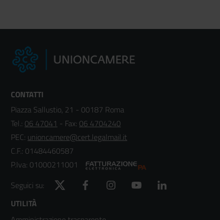
CONTATTI
Piazza Sallustio, 21 - 00187 Roma
Tel.:
06 47041
- Fax:
06 4704240
PEC:
unioncamere@cert.legalmail.it
C.F.: 01484460587
P.Iva: 01000211001
Twitter
Facebook
Instagram
YouTube
LinkedIn
Seguici su:
Footer
UTILITÀ
Amministrazione trasparente