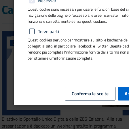
Necessari
Calabria
Questi cookie sono necessari per usare le funzioni base del si
navigazione delle pagine o l'accesso alle aree riservate. Il sit
funzionare correttamente senza questi cookies.
Terze parti
Questi cookies servono per mostrare sul sito le bacheche dei 
collegati al sito, in particolare Facebook e Twitter. Queste ba
rendono più completa l'informazione fornita dal sito ma non 
per ottenere un'informazione completa.
Conferma le scelte
Ac
E’ attivo lo Sportello Unico Digitale della ZES Calabria. Alla sua
presentazione è dedicato un webinar gratuito in programma