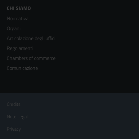
Footer
CHI SIAMO
Normativa
menù
Organi
colonna
Articolazione degli uffici
3
Regolamenti
Chambers of commerce
Comunicazione
Sezione Link Utili
Footer
Credits
Menù
Note Legali
orizzontale
Privacy