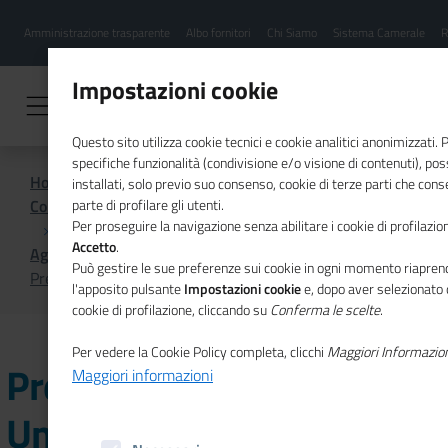
Menu
Salta
Amministrazione trasparente
Albo fornitori
Chi Siamo
Sistema Camerale
R
al
hamburgher
contenuto
i
principale
Impostazioni cookie
Questo sito utilizza cookie tecnici e cookie analitici anonimizzati.
specifiche funzionalità (condivisione e/o visione di contenuti), p
Home
installati, solo previo suo consenso, cookie di terze parti che cons
Comunicazione istituzionale per il sistema camerale
parte di profilare gli utenti.
Per proseguire la navigazione senza abilitare i cookie di profilazion
Accetto
.
Agenda
Può gestire le sue preferenze sui cookie in ogni momento riaprend
Presentazione Sportello Unico Digitale della ZES Calabria
l'apposito pulsante
Impostazioni cookie
e, dopo aver selezionato 
cookie di profilazione, cliccando su
Conferma le scelte
.
Per vedere la Cookie Policy completa, clicchi
Maggiori Informazio
Presentazione Sportello
Maggiori informazioni
Unico Digitale della ZES