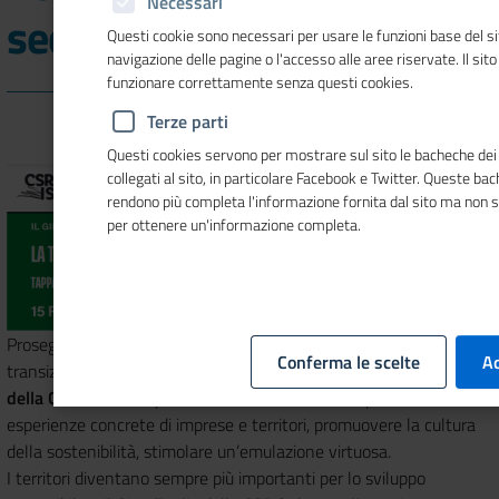
Necessari
seconda tappa
Questi cookie sono necessari per usare le funzioni base del si
navigazione delle pagine o l'accesso alle aree riservate. Il sit
funzionare correttamente senza questi cookies.
Terze parti
Questi cookies servono per mostrare sul sito le bacheche dei 
collegati al sito, in particolare Facebook e Twitter. Queste ba
rendono più completa l'informazione fornita dal sito ma non 
per ottenere un'informazione completa.
Prosegue il 15 febbraio con la
tappa di Messina
sul tema “La
Conferma le scelte
Ac
transizione energetica tra sfide ed opportunità
” il
Giro d’Italia
della CSR 2023
, un percorso attraverso 10 città per valorizzare le
esperienze concrete di imprese e territori, promuovere la cultura
della sostenibilità, stimolare un’emulazione virtuosa.
I territori diventano sempre più importanti per lo sviluppo