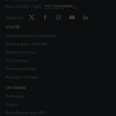
P.Iva: 01000211001
Twitter
Facebook
Instagram
YouTube
LinkedIn
Seguici su:
Footer
UTILITÀ
Amministrazione trasparente
menù
Bandi di gara e contratti
colonna
Bandi di concorso
2
Albo fornitori
Unioncamere.Net
Rassegna Stampa
Footer
CHI SIAMO
Normativa
menù
Organi
colonna
Articolazione degli uffici