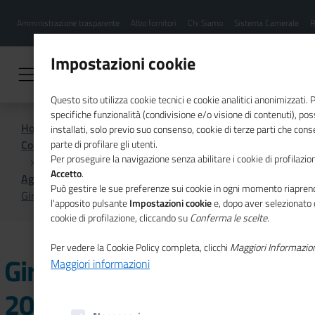
Menu
Salta
Amministrazione trasparente
Albo fornitori
Chi Siamo
Sistema Camerale
R
al
hamburgher
contenuto
i
principale
Impostazioni cookie
Questo sito utilizza cookie tecnici e cookie analitici anonimizzati.
specifiche funzionalità (condivisione e/o visione di contenuti), p
Home
installati, solo previo suo consenso, cookie di terze parti che cons
Comunicazione istituzionale per il sistema camerale
parte di profilare gli utenti.
Per proseguire la navigazione senza abilitare i cookie di profilazion
Accetto
.
Agenda
Può gestire le sue preferenze sui cookie in ogni momento riaprend
Giro d'Italia della CSR 2023, a Messina la seconda tappa
l'apposito pulsante
Impostazioni cookie
e, dopo aver selezionato 
cookie di profilazione, cliccando su
Conferma le scelte
.
Per vedere la Cookie Policy completa, clicchi
Maggiori Informazio
Giro d'Italia della CSR
Maggiori informazioni
2023, a Messina la