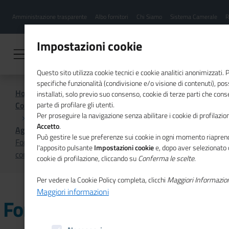
Menu
Salta
Amministrazione trasparente
Albo fornitori
Chi Siamo
Sistema Camerale
R
al
hamburgher
contenuto
i
principale
Impostazioni cookie
Questo sito utilizza cookie tecnici e cookie analitici anonimizzati.
specifiche funzionalità (condivisione e/o visione di contenuti), p
Home
installati, solo previo suo consenso, cookie di terze parti che cons
Comunicazione istituzionale per il sistema camerale
parte di profilare gli utenti.
Per proseguire la navigazione senza abilitare i cookie di profilazion
Accetto
.
Agenda
Può gestire le sue preferenze sui cookie in ogni momento riaprend
Formazione dei segretari generali delle Camere di
l'apposito pulsante
Impostazioni cookie
e, dopo aver selezionato 
commercio
cookie di profilazione, cliccando su
Conferma le scelte
.
Per vedere la Cookie Policy completa, clicchi
Maggiori Informazio
Maggiori informazioni
Formazione dei segretari