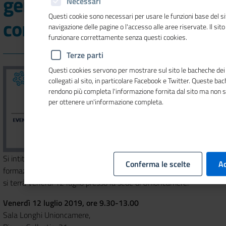
generali delle Camere di
Necessari
Questi cookie sono necessari per usare le funzioni base del si
commercio
navigazione delle pagine o l'accesso alle aree riservate. Il sit
funzionare correttamente senza questi cookies.
Terze parti
Questi cookies servono per mostrare sul sito le bacheche dei 
collegati al sito, in particolare Facebook e Twitter. Queste ba
rendono più completa l'informazione fornita dal sito ma non 
per ottenere un'informazione completa.
Si intitola "Crisi d'impresa: la riforma" l'evento di apertura della
Conferma le scelte
Ac
formazione dei segretari generali delle Camere di commercio che
si terrà venerdì 12 luglio presso la sede di Unioncamere.
Venerdì 12 luglio 2019, ore 9.30-13.00
Sala Longhi Unioncamere,