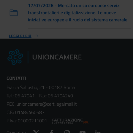
17/07/2026 - Mercato unico europeo: servizi
transfrontalieri e digitalizzazione. Le nuove
iniziative europee e il ruolo del sistema camerale
LEGGI DI PIÙ
CONTATTI
Piazza Sallustio, 21 - 00187 Roma
Tel.:
06 47041
- Fax:
06 4704240
PEC:
unioncamere@cert.legalmail.it
C.F.: 01484460587
P.Iva: 01000211001
Twitter
Facebook
Instagram
YouTube
LinkedIn
Seguici su: