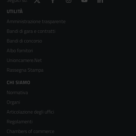
Footer
UTILITÀ
Amministrazione trasparente
menù
Bandi di gara e contratti
colonna
Bandi di concorso
2
Albo fornitori
Unioncamere.Net
Rassegna Stampa
Footer
CHI SIAMO
Normativa
menù
Organi
colonna
Articolazione degli uffici
3
Regolamenti
Chambers of commerce