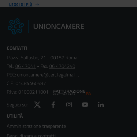
LEGGI DI PIÙ
CONTATTI
Piazza Sallustio, 21 - 00187 Roma
Tel.:
06 47041
- Fax:
06 4704240
PEC:
unioncamere@cert.legalmail.it
C.F.: 01484460587
P.Iva: 01000211001
Twitter
Facebook
Instagram
YouTube
LinkedIn
Seguici su:
Footer
UTILITÀ
Amministrazione trasparente
menù
Bandi di gara e contratti