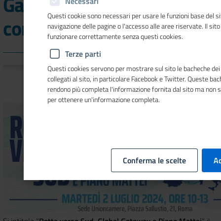
Gateway e Piano Mattei",
Necessari
Questi cookie sono necessari per usare le funzioni base del si
convegno a Roma
navigazione delle pagine o l'accesso alle aree riservate. Il sit
funzionare correttamente senza questi cookies.
Terze parti
Questi cookies servono per mostrare sul sito le bacheche dei 
collegati al sito, in particolare Facebook e Twitter. Queste ba
rendono più completa l'informazione fornita dal sito ma non 
per ottenere un'informazione completa.
Conferma le scelte
Ac
Si intitola "
Rotta verso Sud, Global Gateway e Piano Mattei
" il