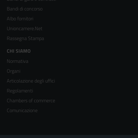
colonna
Bandi di concorso
2
Albo fornitori
Unioncamere.Net
Rassegna Stampa
Footer
CHI SIAMO
Normativa
menù
Organi
colonna
Articolazione degli uffici
3
Regolamenti
Chambers of commerce
Comunicazione