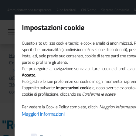
Menu
Salta
Amministrazione trasparente
Albo fornitori
Chi Siamo
Sistema Camerale
R
al
hamburgher
contenuto
i
principale
Impostazioni cookie
Questo sito utilizza cookie tecnici e cookie analitici anonimizzati.
specifiche funzionalità (condivisione e/o visione di contenuti), p
Home
installati, solo previo suo consenso, cookie di terze parti che cons
Comunicazione istituzionale per il sistema camerale
parte di profilare gli utenti.
Per proseguire la navigazione senza abilitare i cookie di profilazion
Accetto
.
Agenda
Può gestire le sue preferenze sui cookie in ogni momento riaprend
"Rotta verso Sud, Global Gateway e Piano Mattei",
l'apposito pulsante
Impostazioni cookie
e, dopo aver selezionato 
convegno a Roma
cookie di profilazione, cliccando su
Conferma le scelte
.
Per vedere la Cookie Policy completa, clicchi
Maggiori Informazio
Maggiori informazioni
"Rotta verso Sud, Global