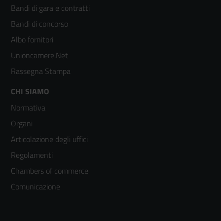
menù
Bandi di gara e contratti
colonna
Bandi di concorso
2
Albo fornitori
Unioncamere.Net
Rassegna Stampa
Footer
CHI SIAMO
Normativa
menù
Organi
colonna
Articolazione degli uffici
3
Regolamenti
Chambers of commerce
Comunicazione