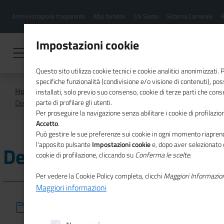
Menu
Salta
Amministrazione trasparente
Albo fornitori
Chi Siamo
Sistema Camerale
R
al
hamburgher
contenuto
i
principale
Impostazioni cookie
Questo sito utilizza cookie tecnici e cookie analitici anonimizzati.
specifiche funzionalità (condivisione e/o visione di contenuti), p
Home
Osservatori economici
installati, solo previo suo consenso, cookie di terze parti che cons
Demografia delle imprese
parte di profilare gli utenti.
Per proseguire la navigazione senza abilitare i cookie di profilazion
Accetto
.
Può gestire le sue preferenze sui cookie in ogni momento riaprend
l'apposito pulsante
Impostazioni cookie
e, dopo aver selezionato 
Demografia delle imprese
cookie di profilazione, cliccando su
Conferma le scelte
.
Per vedere la Cookie Policy completa, clicchi
Maggiori Informazio
Maggiori informazioni
Movimprese