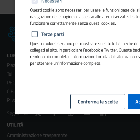
Necessari
Questi cookie sono necessari per usare le funzioni base del si
navigazione delle pagine o l'accesso alle aree riservate. Il sit
funzionare correttamente senza questi cookies.
Terze parti
Questi cookies servono per mostrare sul sito le bacheche dei 
collegati al sito, in particolare Facebook e Twitter. Queste ba
CONTATTI
rendono più completa l'informazione fornita dal sito ma non 
per ottenere un'informazione completa.
Piazza Sallustio, 21 - 00187 Roma
Tel.:
06 47041
- Fax:
06 4704240
PEC:
unioncamere@cert.legalmail.it
C.F.: 01484460587
P.Iva: 01000211001
Conferma le scelte
Ac
Twitter
Facebook
Instagram
YouTube
LinkedIn
Seguici su:
Footer
UTILITÀ
Amministrazione trasparente