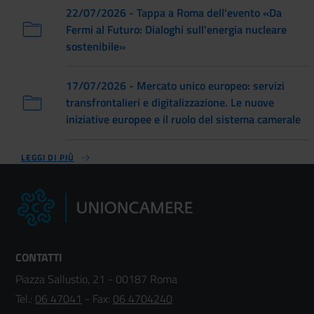
22/07/2026 - Tappa a Roma dell'evento «Da
Fermi al Futuro: Dialoghi sull'energia nucleare
sostenibile»
17/07/2026 - Mercato unico europeo: servizi
transfrontalieri e digitalizzazione. Le nuove
iniziative europee e il ruolo del sistema camerale
LEGGI DI PIÙ
CONTATTI
Piazza Sallustio, 21 - 00187 Roma
Tel.:
06 47041
- Fax:
06 4704240