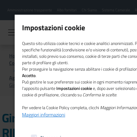
Menu
Salta
Amministrazione trasparente
Albo fornitori
Chi Siamo
Sistema Camerale
R
al
hamburgher
contenuto
i
principale
Impostazioni cookie
Questo sito utilizza cookie tecnici e cookie analitici anonimizzati.
specifiche funzionalità (condivisione e/o visione di contenuti), p
Home
installati, solo previo suo consenso, cookie di terze parti che cons
Comunicazione istituzionale per il sistema camerale
parte di profilare gli utenti.
Per proseguire la navigazione senza abilitare i cookie di profilazion
Accetto
.
Agenda
Può gestire le sue preferenze sui cookie in ogni momento riaprend
Giro d'Italia della CSR: RINVIATA la tappa a Bologna
l'apposito pulsante
Impostazioni cookie
e, dopo aver selezionato 
cookie di profilazione, cliccando su
Conferma le scelte
.
Per vedere la Cookie Policy completa, clicchi
Maggiori Informazio
Giro d'Italia della CSR:
Maggiori informazioni
RINVIATA la tappa a