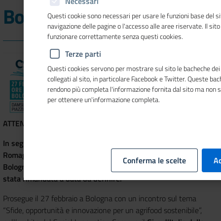
Necessari
Bologna
Questi cookie sono necessari per usare le funzioni base del si
navigazione delle pagine o l'accesso alle aree riservate. Il sit
funzionare correttamente senza questi cookies.
Terze parti
Questi cookies servono per mostrare sul sito le bacheche dei 
collegati al sito, in particolare Facebook e Twitter. Queste ba
rendono più completa l'informazione fornita dal sito ma non 
per ottenere un'informazione completa.
ATTENZIONE
In seguito alle disposizioni emanate dalla Regione Emilia-
Romagna in merito all’emergenza Coronavirus la tappa di
Conferma le scelte
Ac
Bologna del Giro d’Italia della CSR 2020 prevista per il 27/02 è
stata rimandata a data da definire.
Prosegue il 27 febbraio a Bologna con un incontro sul tema
“Sfide, opportunità e innovazione per un agrifood sostenibile”,