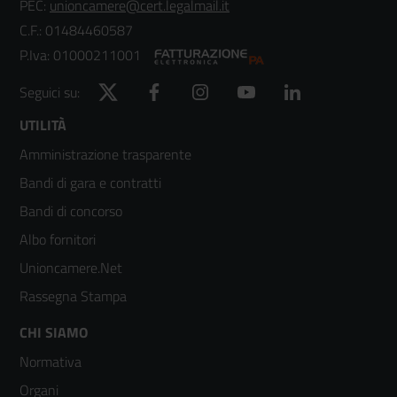
PEC:
unioncamere@cert.legalmail.it
C.F.: 01484460587
P.Iva: 01000211001
Twitter
Facebook
Instagram
YouTube
LinkedIn
Seguici su:
Footer
UTILITÀ
Amministrazione trasparente
menù
Bandi di gara e contratti
colonna
Bandi di concorso
2
Albo fornitori
Unioncamere.Net
Rassegna Stampa
Footer
CHI SIAMO
Normativa
menù
Organi