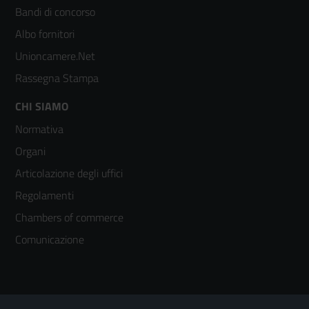
colonna
Bandi di concorso
2
Albo fornitori
Unioncamere.Net
Rassegna Stampa
Footer
CHI SIAMO
Normativa
menù
Organi
colonna
Articolazione degli uffici
3
Regolamenti
Chambers of commerce
Comunicazione
Sezione Link Utili
Footer