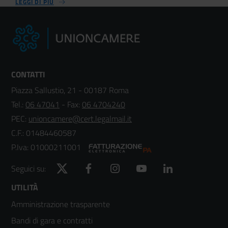
LEGGI DI PIÙ
CONTATTI
Piazza Sallustio, 21 - 00187 Roma
Tel.:
06 47041
- Fax:
06 4704240
PEC:
unioncamere@cert.legalmail.it
C.F.: 01484460587
P.Iva: 01000211001
Twitter
Facebook
Instagram
YouTube
LinkedIn
Seguici su:
Footer
UTILITÀ
Amministrazione trasparente
menù
Bandi di gara e contratti