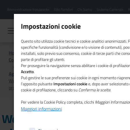
Menu
Salta
Amministrazione trasparente
Albo fornitori
Chi Siamo
Sistema Camerale
R
al
hamburgher
contenuto
i
principale
Impostazioni cookie
Questo sito utilizza cookie tecnici e cookie analitici anonimizzati.
specifiche funzionalità (condivisione e/o visione di contenuti), p
Home
installati, solo previo suo consenso, cookie di terze parti che cons
Comunicazione istituzionale per il sistema camerale
parte di profilare gli utenti.
Per proseguire la navigazione senza abilitare i cookie di profilazion
Accetto
.
Agenda
Può gestire le sue preferenze sui cookie in ogni momento riaprend
Webinar sulla tracciabilità e la valorizzazione del
l'apposito pulsante
Impostazioni cookie
e, dopo aver selezionato 
prodotto agroalimentare
cookie di profilazione, cliccando su
Conferma le scelte
.
Per vedere la Cookie Policy completa, clicchi
Maggiori Informazio
Maggiori informazioni
Webinar sulla tracciabilità