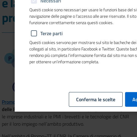
e la valorizzazione del
Necessari
Questi cookie sono necessari per usare le funzioni base del si
prodotto agroalimentare
navigazione delle pagine o l'accesso alle aree riservate. Il sit
funzionare correttamente senza questi cookies.
Terze parti
Questi cookies servono per mostrare sul sito le bacheche dei 
collegati al sito, in particolare Facebook e Twitter. Queste ba
rendono più completa l'informazione fornita dal sito ma non 
per ottenere un'informazione completa.
Conferma le scelte
Ac
Promo–TT Instrument
è un progetto del
Consiglio Nazionale
delle Ricerche - CNR
e dell’
Unioncamere
, per promuovere presso
le imprese industriali e le PMI i brevetti e le tecnologie del CNR
per il loro impiego nell’ambito produttivo
.
Nell’ambito di Promo–TT, il CNR, la Camera di commercio di