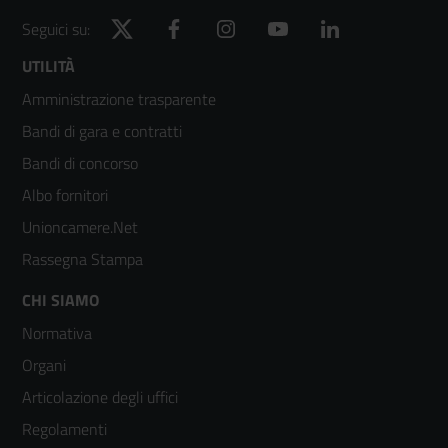
Twitter
Facebook
Instagram
YouTube
LinkedIn
Seguici su:
Footer
UTILITÀ
Amministrazione trasparente
menù
Bandi di gara e contratti
colonna
Bandi di concorso
2
Albo fornitori
Unioncamere.Net
Rassegna Stampa
Footer
CHI SIAMO
Normativa
menù
Organi
colonna
Articolazione degli uffici
3
Regolamenti