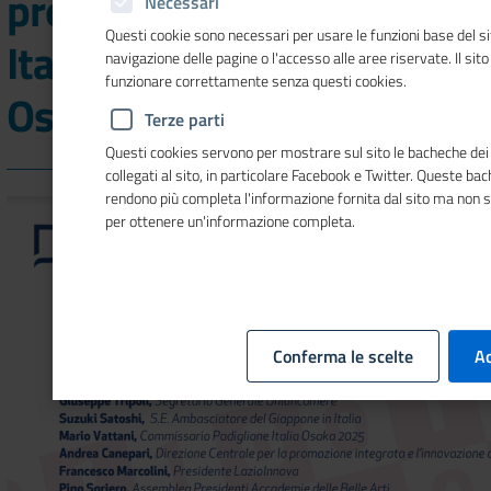
progetto del Padiglione
Necessari
Questi cookie sono necessari per usare le funzioni base del si
Italia all'Expo 2025 di
navigazione delle pagine o l'accesso alle aree riservate. Il sit
funzionare correttamente senza questi cookies.
Osaka
Terze parti
Questi cookies servono per mostrare sul sito le bacheche dei 
collegati al sito, in particolare Facebook e Twitter. Queste ba
rendono più completa l'informazione fornita dal sito ma non 
per ottenere un'informazione completa.
Conferma le scelte
Ac