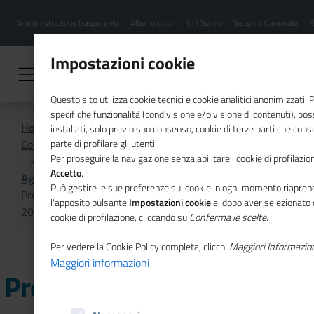
Menu
Salta
Amministrazione trasparente
Albo fornitori
Chi Siamo
Sistema Camerale
R
al
hamburgher
contenuto
i
principale
Impostazioni cookie
Questo sito utilizza cookie tecnici e cookie analitici anonimizzati.
specifiche funzionalità (condivisione e/o visione di contenuti), p
Home
installati, solo previo suo consenso, cookie di terze parti che cons
Comunicazione istituzionale per il sistema camerale
parte di profilare gli utenti.
Per proseguire la navigazione senza abilitare i cookie di profilazion
Accetto
.
Agenda
Può gestire le sue preferenze sui cookie in ogni momento riaprend
Presentazione del progetto del Padiglione Italia all'Expo
l'apposito pulsante
Impostazioni cookie
e, dopo aver selezionato 
2025 di Osaka
cookie di profilazione, cliccando su
Conferma le scelte
.
Per vedere la Cookie Policy completa, clicchi
Maggiori Informazio
Maggiori informazioni
Presentazione del