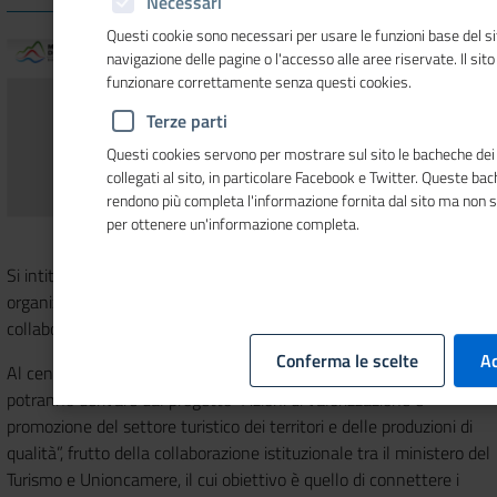
Necessari
Questi cookie sono necessari per usare le funzioni base del si
navigazione delle pagine o l'accesso alle aree riservate. Il sit
funzionare correttamente senza questi cookies.
Terze parti
Questi cookies servono per mostrare sul sito le bacheche dei 
collegati al sito, in particolare Facebook e Twitter. Queste ba
rendono più completa l'informazione fornita dal sito ma non 
per ottenere un'informazione completa.
Si intitola “Attivazioni per il turismo che cambia” l’evento
organizzato da
Unioncamere
e
ministero del Turismo
in
collaborazione con
Isnart
in
programma il prossimo 29 marzo.
Conferma le scelte
Ac
Al centro dell’incontro, i risultati conseguiti e le opportunità che
potranno derivare dal progetto “Azioni di valorizzazione e
promozione del settore turistico dei territori e delle produzioni di
qualità”, frutto della collaborazione istituzionale tra il ministero del
Turismo e Unioncamere, il cui obiettivo è quello di connettere i