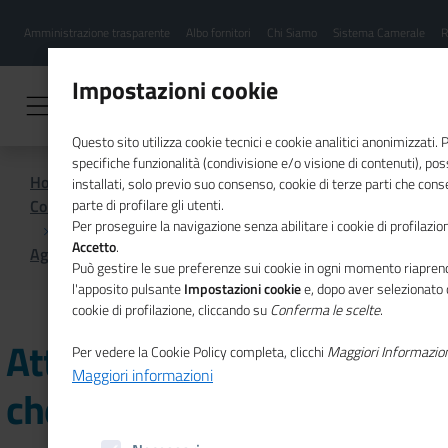
Menu
Salta
Amministrazione trasparente
Albo fornitori
Chi Siamo
Sistema Camerale
R
al
hamburgher
contenuto
i
principale
Impostazioni cookie
Questo sito utilizza cookie tecnici e cookie analitici anonimizzati.
specifiche funzionalità (condivisione e/o visione di contenuti), p
Home
installati, solo previo suo consenso, cookie di terze parti che cons
Comunicazione istituzionale per il sistema camerale
parte di profilare gli utenti.
Per proseguire la navigazione senza abilitare i cookie di profilazion
Accetto
.
Agenda
Attivazioni per il turismo che cambia
Può gestire le sue preferenze sui cookie in ogni momento riaprend
l'apposito pulsante
Impostazioni cookie
e, dopo aver selezionato 
cookie di profilazione, cliccando su
Conferma le scelte
.
Attivazioni per il turismo
Per vedere la Cookie Policy completa, clicchi
Maggiori Informazio
Maggiori informazioni
che cambia