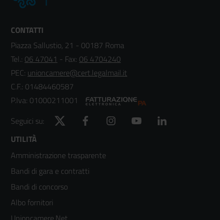
CONTATTI
Piazza Sallustio, 21 - 00187 Roma
Tel.:
06 47041
- Fax:
06 4704240
PEC:
unioncamere@cert.legalmail.it
C.F.: 01484460587
P.Iva: 01000211001
Twitter
Facebook
Instagram
YouTube
LinkedIn
Seguici su:
Footer
UTILITÀ
Amministrazione trasparente
menù
Bandi di gara e contratti
colonna
Bandi di concorso
2
Albo fornitori
Unioncamere.Net