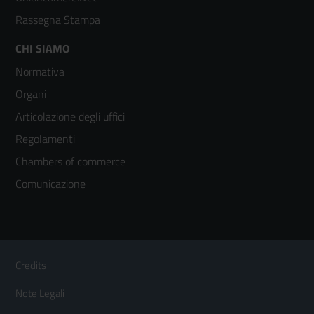
Rassegna Stampa
Footer
CHI SIAMO
Normativa
menù
Organi
colonna
Articolazione degli uffici
3
Regolamenti
Chambers of commerce
Comunicazione
Sezione Link Utili
Footer
Credits
Menù
Note Legali
orizzontale