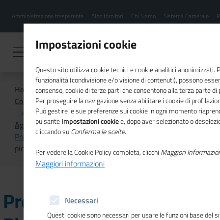
Menu
Salta
Amministrazione trasparente
Albo fornitori
Chi Siamo
Sistema Camerale
R
al
hamburgher
contenuto
i
principale
Impostazioni cookie
Questo sito utilizza cookie tecnici e cookie analitici anonimizzati.
funzionalità (condivisione e/o visione di contenuti), possono essere
Home
consenso, cookie di terze parti che consentono alla terza parte di pr
Comunicazione istituzionale per il sistema camerale
Per proseguire la navigazione senza abilitare i cookie di profilazion
Può gestire le sue preferenze sui cookie in ogni momento riaprend
pulsante
Impostazioni cookie
e, dopo aver selezionato o deselezion
Agenda
cliccando su
Conferma le scelte
.
Presentazione "Libro Bianco sul Credito alle mPI (micro e
piccole imprese)"
Per vedere la Cookie Policy completa, clicchi
Maggiori Informazio
Maggiori informazioni
Presentazione "Libro
Necessari
Questi cookie sono necessari per usare le funzioni base del s