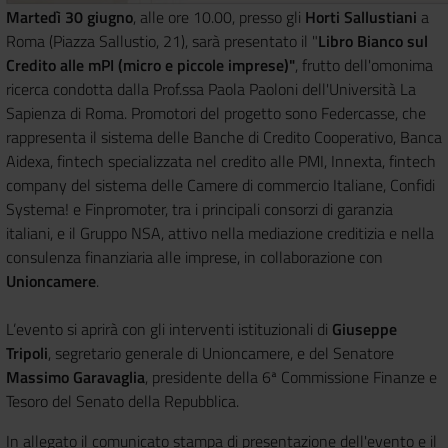
Martedì 30 giugno
, alle ore 10.00, presso gli
Horti Sallustiani
a
Roma (Piazza Sallustio, 21), sarà presentato il "
Libro Bianco sul
Credito alle mPI (micro e piccole imprese)"
, frutto dell'omonima
ricerca condotta dalla Prof.ssa Paola Paoloni dell'Università La
Sapienza di Roma. Promotori del progetto sono Federcasse, che
rappresenta il sistema delle Banche di Credito Cooperativo, Banca
Aidexa, fintech specializzata nel credito alle PMI, Innexta, fintech
company del sistema delle Camere di commercio Italiane, Confidi
Systema! e Finpromoter, tra i principali consorzi di garanzia
italiani, e il Gruppo NSA, attivo nella mediazione creditizia e nella
consulenza finanziaria alle imprese, in collaborazione con
Unioncamere
.
L’evento si aprirà con gli interventi istituzionali di
Giuseppe
Tripoli
, segretario generale di Unioncamere, e del Senatore
Massimo Garavaglia
, presidente della 6ª Commissione Finanze e
Tesoro del Senato della Repubblica.
In allegato il comunicato stampa di presentazione dell'evento e il