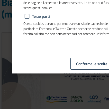
Bianco sul Credito alle mPI
delle pagine o l'accesso alle aree riservate. Il sito non può f
senza questi cookies.
(micro e piccole imprese)"
Terze parti
Questi cookies servono per mostrare sul sito le bacheche dei so
particolare Facebook e Twitter. Queste bacheche rendono più
fornita dal sito ma non sono necessari per ottenere un'infor
Conferma le scelte