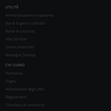
Footer
UTILITÀ
Amministrazione trasparente
menù
Bandi di gara e contratti
colonna
Bandi di concorso
2
Albo fornitori
Unioncamere.Net
Rassegna Stampa
Footer
CHI SIAMO
Normativa
menù
Organi
colonna
Articolazione degli uffici
3
Regolamenti
Chambers of commerce