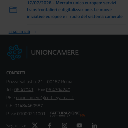
17/07/2026 - Mercato unico europeo: servizi
transfrontalieri e digitalizzazione. Le nuove
iniziative europee e il ruolo del sistema camerale
LEGGI DI PIÙ
CONTATTI
Piazza Sallustio, 21 - 00187 Roma
Tel.:
06 47041
- Fax:
06 4704240
PEC:
unioncamere@cert.legalmail.it
C.F.: 01484460587
P.Iva: 01000211001
Twitter
Facebook
Instagram
YouTube
LinkedIn
Seguici su: