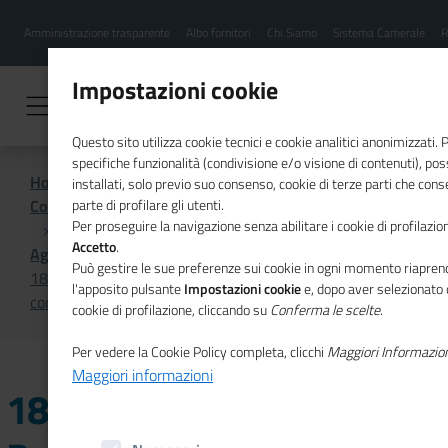
Menu
Salta
Amministrazione trasparente
Albo fornitori
Chi Siamo
Sistema Camerale
R
al
hamburgher
contenuto
i
principale
Impostazioni cookie
Questo sito utilizza cookie tecnici e cookie analitici anonimizzati.
specifiche funzionalità (condivisione e/o visione di contenuti), p
Home
installati, solo previo suo consenso, cookie di terze parti che cons
Comunicazione istituzionale per il sistema camerale
parte di profilare gli utenti.
Per proseguire la navigazione senza abilitare i cookie di profilazion
Accetto
.
Agenda
Può gestire le sue preferenze sui cookie in ogni momento riaprend
18/06/2021 - Presentazione del rapporto "Coesione è
l'apposito pulsante
Impostazioni cookie
e, dopo aver selezionato 
competizione"
cookie di profilazione, cliccando su
Conferma le scelte
.
Per vedere la Cookie Policy completa, clicchi
Maggiori Informazio
Maggiori informazioni
18/06/2021 -