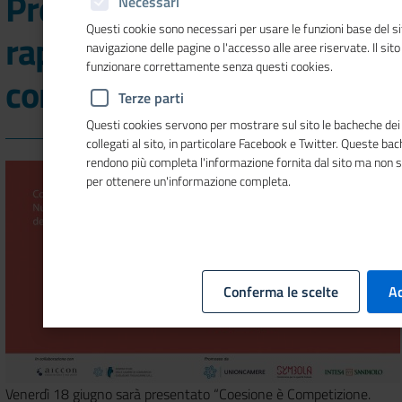
Presentazione del
Necessari
Questi cookie sono necessari per usare le funzioni base del si
rapporto "Coesione è
navigazione delle pagine o l'accesso alle aree riservate. Il sit
funzionare correttamente senza questi cookies.
competizione"
Terze parti
Questi cookies servono per mostrare sul sito le bacheche dei 
collegati al sito, in particolare Facebook e Twitter. Queste ba
rendono più completa l'informazione fornita dal sito ma non 
per ottenere un'informazione completa.
Conferma le scelte
Ac
Venerdì 18 giugno sarà presentato “Coesione è Competizione.