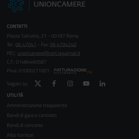
CONTATTI
Piazza Sallustio, 21 - 00187 Roma
Tel.:
06 47041
- Fax:
06 4704240
PEC:
unioncamere@cert.legalmail.it
C.F.: 01484460587
P.Iva: 01000211001
Twitter
Facebook
Instagram
YouTube
LinkedIn
Seguici su:
Footer
UTILITÀ
Amministrazione trasparente
menù
Bandi di gara e contratti
colonna
Bandi di concorso
2
Albo fornitori