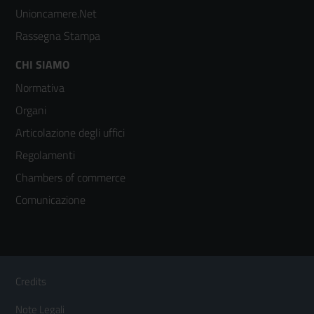
Unioncamere.Net
Rassegna Stampa
Footer
CHI SIAMO
Normativa
menù
Organi
colonna
Articolazione degli uffici
3
Regolamenti
Chambers of commerce
Comunicazione
Sezione Link Utili
Footer
Credits
Menù
Note Legali