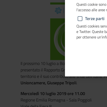
Questi cookie sono 
l'accesso alle aree
Terze parti
Questi cookies servo
e Twitter. Queste 
per ottenere un'in
Il prossimo 10 luglio a Bologna, presso la sede 
presentato il Rapporto GreenItaly di Fondazione
territorio e il suo contributo alle sfide dell'Italia.
Unioncamere, Giuseppe Tripoli
.
Mercoledì 10 luglio 2019 ore 11.00
Regione Emilia Romagna - Sala Poggioli
Viale della Fiera 8