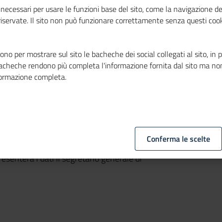
necessari per usare le funzioni base del sito, come la navigazione de
 riservate. Il sito non può funzionare correttamente senza questi cook
no per mostrare sul sito le bacheche dei social collegati al sito, in 
bacheche rendono più completa l'informazione fornita dal sito ma no
formazione completa.
della Regione Emilia-Romagna, sarà
Conferma le scelte
 Symbola e
Unioncamere
, con un focus sul
 Presenterà i dati il segretario generale di