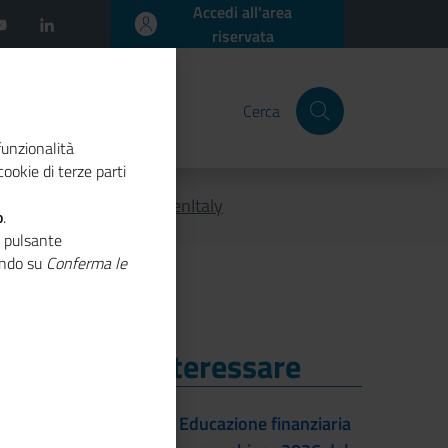
Accedi all'area
riservata
Cerca
funzionalità
ookie di terze parti
zione del Rapporto GreenItaly
o
.
o pulsante
cando su
Conferma le
i Potrebbe Interessare
i Potrebbe Interessare
22/09/2026 - Educazione finanziaria