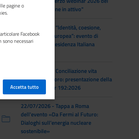
al femminile: terzo webinar 2026 del
lle pagine o
progetto "Donne in attivo"
ies.
28/07/2026 - “Identità, coesione,
particolare Facebook
integrazione europea”: evento di
n sono necessari
lancio della Presidenza Italiana
EUSAIR
22/07/2026 - Conciliazione vita
familiare e lavoro: presentazione della
Accetta tutto
prassi UNI/Pdr 192:2026
22/07/2026 - Tappa a Roma
dell'evento «Da Fermi al Futuro:
Dialoghi sull'energia nucleare
sostenibile»