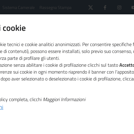
Sistema Camerale
Rassegna Stampa
 cookie
kie tecnici e cookie analitici anonimizzati. Per consentire specifiche 
e di contenuti), possono essere installati, solo previo suo consenso, c
a parte di profilare gli utenti.
 il sistema camerale
Agenda
A Bologna la presenta
zione senza abilitare i cookie di profilazione clicchi sul tasto
Accett
ferenze sui cookie in ogni momento riaprendo il banner con l'apposit
 dopo aver selezionato o deselezionato i cookie di profilazione, clic
T
entazione del
licy completa, clicchi
Maggiori Informazioni
T
ly
ni