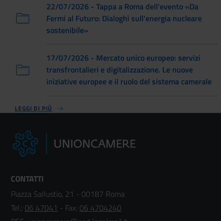
22/07/2026 - Tappa a Roma dell'evento «Da
Fermi al Futuro: Dialoghi sull'energia nucleare
sostenibile»
17/07/2026 - Mercato unico europeo: servizi
transfrontalieri e digitalizzazione. Le nuove
iniziative europee e il ruolo del sistema camerale
LEGGI DI PIÙ
CONTATTI
Piazza Sallustio, 21 - 00187 Roma
Tel.:
06 47041
- Fax:
06 4704240