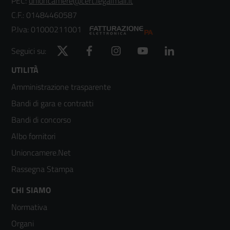
PEC:
unioncamere@cert.legalmail.it
C.F.: 01484460587
P.Iva: 01000211001
Twitter
Facebook
Instagram
YouTube
LinkedIn
Seguici su:
Footer
UTILITÀ
Amministrazione trasparente
menù
Bandi di gara e contratti
colonna
Bandi di concorso
2
Albo fornitori
Unioncamere.Net
Rassegna Stampa
Footer
CHI SIAMO
Normativa
menù
Organi