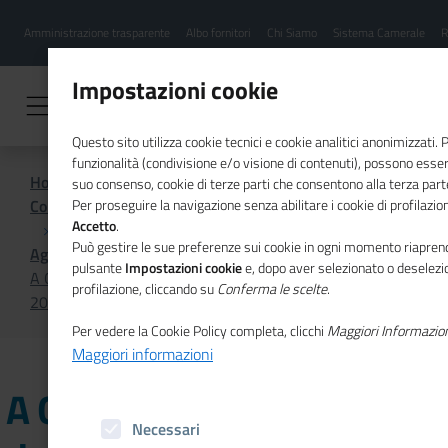
Menu
Salta
Amministrazione trasparente
Albo fornitori
Chi Siamo
Sistema Camerale
R
al
hamburgher
contenuto
i
principale
Impostazioni cookie
Questo sito utilizza cookie tecnici e cookie analitici anonimizzati.
funzionalità (condivisione e/o visione di contenuti), possono essere
Home
suo consenso, cookie di terze parti che consentono alla terza parte 
Comunicazione istituzionale per il sistema camerale
Per proseguire la navigazione senza abilitare i cookie di profilazion
Accetto
.
Può gestire le sue preferenze sui cookie in ogni momento riaprend
Agenda
pulsante
Impostazioni cookie
e, dopo aver selezionato o deselezio
A Genova l'ultimo incontro del Giro d'Italia della CSR
profilazione, cliccando su
Conferma le scelte
.
2024
Per vedere la Cookie Policy completa, clicchi
Maggiori Informazio
Maggiori informazioni
A Genova l'ultimo incontro
Necessari