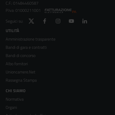
C.F.: 01484460587
P.Iva: 01000211001
Twitter
Facebook
Instagram
YouTube
LinkedIn
Seguici su:
Footer
UTILITÀ
Amministrazione trasparente
menù
Bandi di gara e contratti
colonna
Bandi di concorso
2
Albo fornitori
Unioncamere.Net
Rassegna Stampa
Footer
CHI SIAMO
Normativa
menù
Organi
colonna