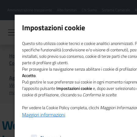
Menu
Salta
Amministrazione trasparente
Albo fornitori
Chi Siamo
Sistema Camerale
R
al
hamburgher
contenuto
i
principale
Impostazioni cookie
Questo sito utilizza cookie tecnici e cookie analitici anonimizzati.
specifiche funzionalità (condivisione e/o visione di contenuti), p
Home
installati, solo previo suo consenso, cookie di terze parti che cons
Comunicazione istituzionale per il sistema camerale
parte di profilare gli utenti.
Per proseguire la navigazione senza abilitare i cookie di profilazion
Accetto
.
Agenda
Può gestire le sue preferenze sui cookie in ogni momento riaprend
Workshop MISE sugli incentivi per valorizzare brevetti,
l'apposito pulsante
Impostazioni cookie
e, dopo aver selezionato 
marchi e disegni
cookie di profilazione, cliccando su
Conferma le scelte
.
Per vedere la Cookie Policy completa, clicchi
Maggiori Informazio
Maggiori informazioni
Workshop MISE sugli