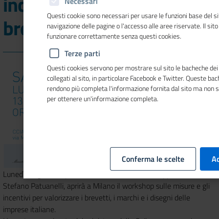
incentivi per valorizzare
Necessari
Questi cookie sono necessari per usare le funzioni base del si
brevetti, marchi e disegni
navigazione delle pagine o l'accesso alle aree riservate. Il sit
funzionare correttamente senza questi cookies.
Terze parti
Questi cookies servono per mostrare sul sito le bacheche dei 
collegati al sito, in particolare Facebook e Twitter. Queste ba
rendono più completa l'informazione fornita dal sito ma non 
per ottenere un'informazione completa.
Conferma le scelte
Ac
Lunedì 13 gennaio prossimo il Ministro dello Sviluppo economico,
Stefano Patuanelli, aprirà a Milano il workshop sulle misure e gli
incentivi per valorizzare i brevetti, i marchi e i disegni delle
imprese italiane.