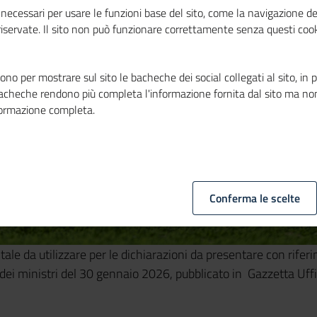
necessari per usare le funzioni base del sito, come la navigazione de
 riservate. Il sito non può funzionare correttamente senza questi cook
no per mostrare sul sito le bacheche dei social collegati al sito, in 
bacheche rendono più completa l'informazione fornita dal sito ma no
formazione completa.
Conferma le scelte
tale da utilizzare per le dichiarazioni da presentare con rife
 dei ministri del 30 gennaio 2026, pubblicato in Gazzetta Uffi