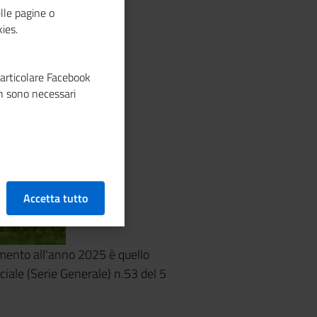
lle pagine o
ies.
particolare Facebook
n sono necessari
Accetta tutto
rimento all'anno 2025 è quello
ciale (Serie Generale) n.53 del 5