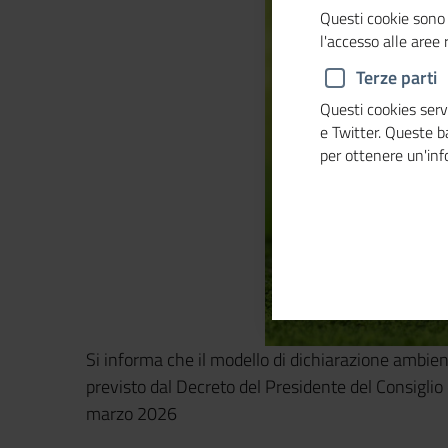
Questi cookie sono 
l'accesso alle aree
Terze parti
Questi cookies servo
e Twitter. Queste 
per ottenere un'in
Si informa che il modello di dichiarazione ambien
previsto dal Decreto del Presidente del Consiglio
marzo 2026