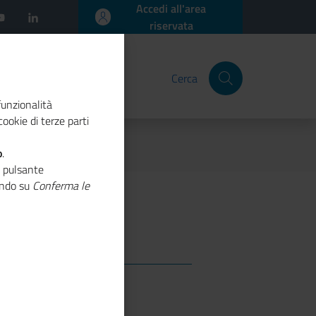
Accedi all'area
riservata
Cerca
funzionalità
ookie di terze parti
o
.
o pulsante
cando su
Conferma le