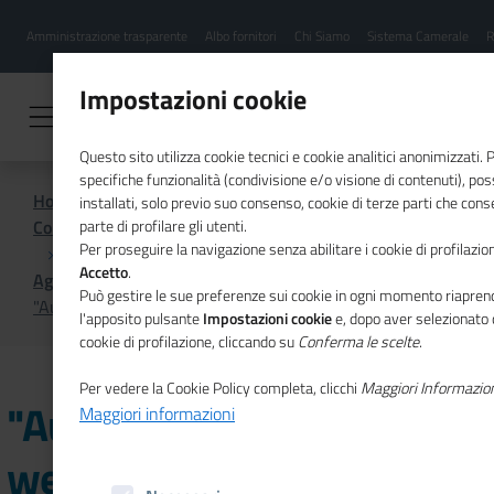
Menu
Salta
Amministrazione trasparente
Albo fornitori
Chi Siamo
Sistema Camerale
R
al
hamburgher
contenuto
i
principale
Impostazioni cookie
Questo sito utilizza cookie tecnici e cookie analitici anonimizzati.
specifiche funzionalità (condivisione e/o visione di contenuti), p
Home
installati, solo previo suo consenso, cookie di terze parti che cons
Comunicazione istituzionale per il sistema camerale
parte di profilare gli utenti.
Per proseguire la navigazione senza abilitare i cookie di profilazion
Accetto
.
Agenda
Può gestire le sue preferenze sui cookie in ogni momento riaprend
"Audit a distanza": webinar UNI Unioncamere
l'apposito pulsante
Impostazioni cookie
e, dopo aver selezionato 
cookie di profilazione, cliccando su
Conferma le scelte
.
Per vedere la Cookie Policy completa, clicchi
Maggiori Informazio
"Audit a distanza":
Maggiori informazioni
webinar UNI Unioncamere