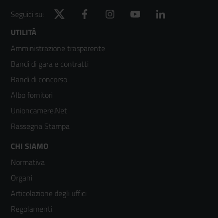
Twitter
Facebook
Instagram
YouTube
LinkedIn
Seguici su:
Footer
UTILITÀ
Amministrazione trasparente
menù
Bandi di gara e contratti
colonna
Bandi di concorso
2
Albo fornitori
Unioncamere.Net
Rassegna Stampa
Footer
CHI SIAMO
Normativa
menù
Organi
colonna
Articolazione degli uffici
3
Regolamenti