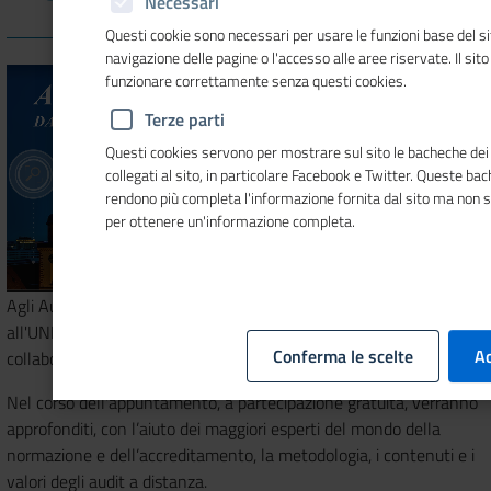
Necessari
Questi cookie sono necessari per usare le funzioni base del si
navigazione delle pagine o l'accesso alle aree riservate. Il sit
funzionare correttamente senza questi cookies.
Terze parti
Questi cookies servono per mostrare sul sito le bacheche dei 
collegati al sito, in particolare Facebook e Twitter. Queste ba
rendono più completa l'informazione fornita dal sito ma non 
per ottenere un'informazione completa.
Agli Audit in remoto è dedicato il webinar organizzato insieme
all'UNI, nell'ambito dell'Accordo UNI-Unioncamere, con la
Conferma le scelte
Ac
collaborazione di Dintec, in programma martedì 14 luglio 2020.
Nel corso dell'appuntamento, a partecipazione gratuita, verranno
approfonditi, con l’aiuto dei maggiori esperti del mondo della
normazione e dell’accreditamento, la metodologia, i contenuti e i
valori degli audit a distanza.