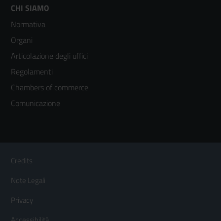
Footer
CHI SIAMO
Normativa
menù
Organi
colonna
Articolazione degli uffici
3
Regolamenti
Chambers of commerce
Comunicazione
Sezione Link Utili
Footer
Credits
Menù
Note Legali
orizzontale
Privacy
Accessibilità