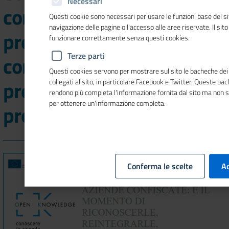
Necessari
confiscate: ad Avellino,
Questi cookie sono necessari per usare le funzioni base del si
navigazione delle pagine o l'accesso alle aree riservate. Il sit
presso la Camera di
funzionare correttamente senza questi cookies.
Terze parti
commercio Irpinia Sannio,
Questi cookies servono per mostrare sul sito le bacheche dei 
presentazione risultati del
collegati al sito, in particolare Facebook e Twitter. Queste ba
rendono più completa l'informazione fornita dal sito ma non 
per ottenere un'informazione completa.
progetto
Conferma le scelte
Ac