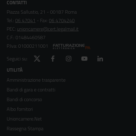
CONTATTI
Piazza Sallustio, 21 - 00187 Roma
Tel.:
06 47041
- Fax:
06 4704240
PEC:
unioncamere@cert.legalmail.it
C.F.: 01484460587
P.Iva: 01000211001
Twitter
Facebook
Instagram
YouTube
LinkedIn
Seguici su:
Footer
UTILITÀ
Amministrazione trasparente
menù
Bandi di gara e contratti
colonna
Bandi di concorso
2
Albo fornitori
Unioncamere.Net
Rassegna Stampa