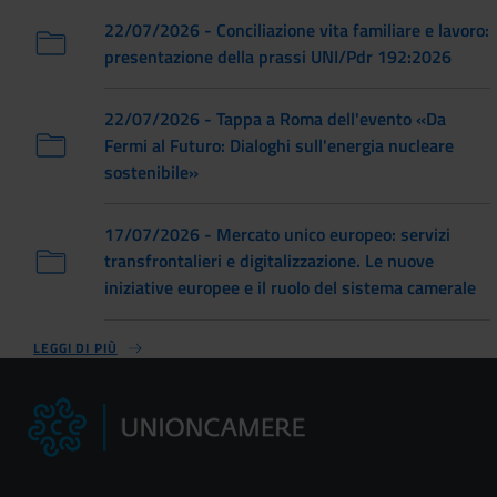
22/07/2026 - Conciliazione vita familiare e lavoro:
presentazione della prassi UNI/Pdr 192:2026
22/07/2026 - Tappa a Roma dell'evento «Da
Fermi al Futuro: Dialoghi sull'energia nucleare
sostenibile»
17/07/2026 - Mercato unico europeo: servizi
transfrontalieri e digitalizzazione. Le nuove
iniziative europee e il ruolo del sistema camerale
LEGGI DI PIÙ