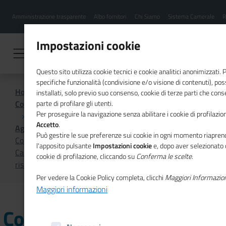
Menu
Salta
Amministrazione trasparente
Albo fornitori
Chi Siamo
Sistema Camerale
R
al
hamburgher
contenuto
i
principale
Impostazioni cookie
Questo sito utilizza cookie tecnici e cookie analitici anonimizzati.
specifiche funzionalità (condivisione e/o visione di contenuti), p
Home
installati, solo previo suo consenso, cookie di terze parti che cons
Comunicazione istituzionale per il sistema camerale
parte di profilare gli utenti.
Per proseguire la navigazione senza abilitare i cookie di profilazion
Accetto
.
Agenda
Può gestire le sue preferenze sui cookie in ogni momento riaprend
Conoscere le aziende confiscate: ad Avellino, presso la
l'apposito pulsante
Impostazioni cookie
e, dopo aver selezionato 
Camera di commercio Irpinia Sannio, presentazione
cookie di profilazione, cliccando su
Conferma le scelte
.
risultati del progetto
Per vedere la Cookie Policy completa, clicchi
Maggiori Informazio
Maggiori informazioni
Conoscere le aziende