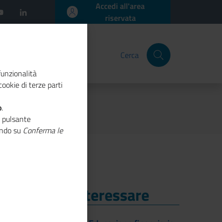
Accedi all'area
riservata
Cerca
funzionalità
ookie di terze parti
o
.
o pulsante
cando su
Conferma le
i Potrebbe Interessare
i Potrebbe Interessare