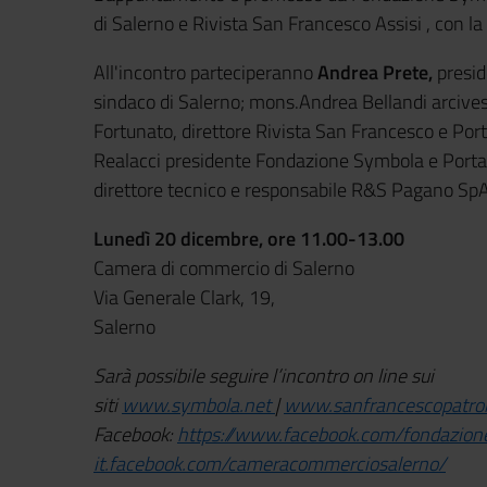
di Salerno e Rivista San Francesco Assisi , con l
All'incontro parteciperanno
Andrea Prete,
presi
sindaco di Salerno; mons.Andrea Bellandi arci
Fortunato, direttore Rivista San Francesco e Por
Realacci presidente Fondazione Symbola e Portav
direttore tecnico e responsabile R&S Pagano SpA
Lunedì 20 dicembre, ore 11.00-13.00
Camera di commercio di Salerno
Via Generale Clark, 19,
Salerno
Sarà possibile seguire l’incontro on line sui
siti
www.symbola.net
|
www.sanfrancescopatrono
Facebook:
https://www.facebook.com/fondazion
it.facebook.com/cameracommerciosalerno/