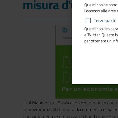
misura d'uomo"
Questi cookie sono 
l'accesso alle aree
Terze parti
Questi cookies servo
e Twitter. Queste 
per ottenere un'in
"Dal Manifesto di Assisi al PNRR. Per un'economi
in programma alla Camera di commercio di Saler
L'appuntamento è promosso da Fondazione Sym