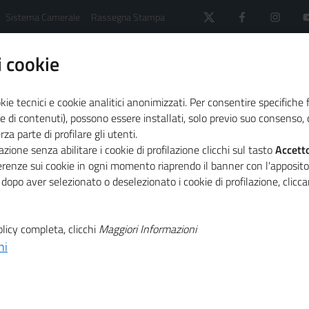
Sistema Camerale
Rassegna Stampa
 cookie
kie tecnici e cookie analitici anonimizzati. Per consentire specifiche 
e di contenuti), possono essere installati, solo previo suo consenso, c
a parte di profilare gli utenti.
 il sistema camerale
Agenda
zione senza abilitare i cookie di profilazione clicchi sul tasto
Accett
. Per un'economia a misura d'uomo"
ferenze sui cookie in ogni momento riaprendo il banner con l'apposit
 dopo aver selezionato o deselezionato i cookie di profilazione, clic
T
ifesto di Assisi
licy completa, clicchi
Maggiori Informazioni
ni
T
conomia a