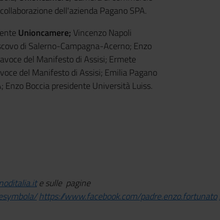
a collaborazione dell'azienda Pagano SPA.
dente
Unioncamere;
Vincenzo Napoli
vescovo di Salerno-Campagna-Acerno; Enzo
tavoce del Manifesto di Assisi; Ermete
oce del Manifesto di Assisi; Emilia Pagano
; Enzo Boccia presidente Università Luiss.
ditalia.it
e sulle pagine
esymbola/
https://www.facebook.com/padre.enzo.fortunato