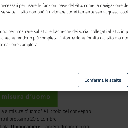
necessari per usare le funzioni base del sito, come la navigazione de
 riservate. Il sito non può funzionare correttamente senza questi cook
no per mostrare sul sito le bacheche dei social collegati al sito, in 
bacheche rendono più completa l'informazione fornita dal sito ma no
formazione completa.
Conferma le scelte
a a misura d'uomo" è il titolo del convegno
no il prossimo 20 dicembre.
bola,
Unioncamere
, Camera di commercio