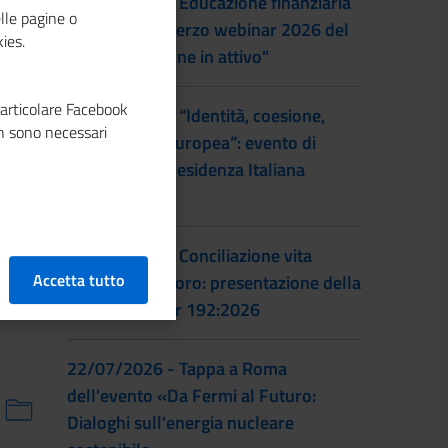
22/09/2026 - Educazione finanziaria
lle pagine o
al femminile: terzo webinar 2026 del
ies.
progetto "Donne in attivo"
particolare Facebook
28/07/2026 - “Identità, coesione,
n sono necessari
integrazione europea”: evento di
lancio della Presidenza Italiana
EUSAIR
22/07/2026 - Conciliazione vita
Accetta tutto
familiare e lavoro: presentazione della
prassi UNI/Pdr 192:2026
22/07/2026 - Tappa a Roma
dell'evento «Da Fermi al Futuro:
Dialoghi sull'energia nucleare