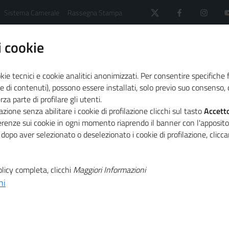
Sistema Camerale
Rassegna Stampa
 cookie
kie tecnici e cookie analitici anonimizzati. Per consentire specifiche 
e di contenuti), possono essere installati, solo previo suo consenso, c
a parte di profilare gli utenti.
 il sistema camerale
Agenda
zione senza abilitare i cookie di profilazione clicchi sul tasto
Accett
n data aziende confiscate: tappa a Vibo Valentia
ferenze sui cookie in ogni momento riaprendo il banner con l'apposit
 dopo aver selezionato o deselezionato i cookie di profilazione, clic
T
ntazione del
licy completa, clicchi
Maggiori Informazioni
ni
T
a aziende