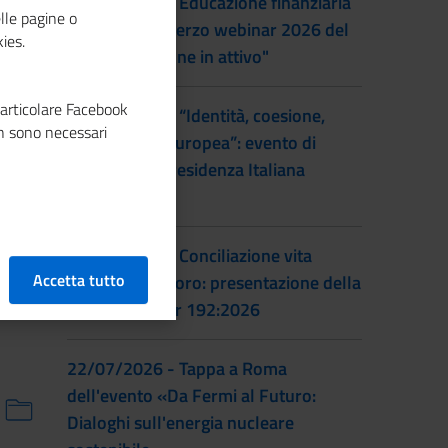
22/09/2026 - Educazione finanziaria
lle pagine o
al femminile: terzo webinar 2026 del
ies.
progetto "Donne in attivo"
particolare Facebook
28/07/2026 - “Identità, coesione,
n sono necessari
integrazione europea”: evento di
lancio della Presidenza Italiana
EUSAIR
22/07/2026 - Conciliazione vita
Accetta tutto
familiare e lavoro: presentazione della
prassi UNI/Pdr 192:2026
22/07/2026 - Tappa a Roma
dell'evento «Da Fermi al Futuro:
Dialoghi sull'energia nucleare