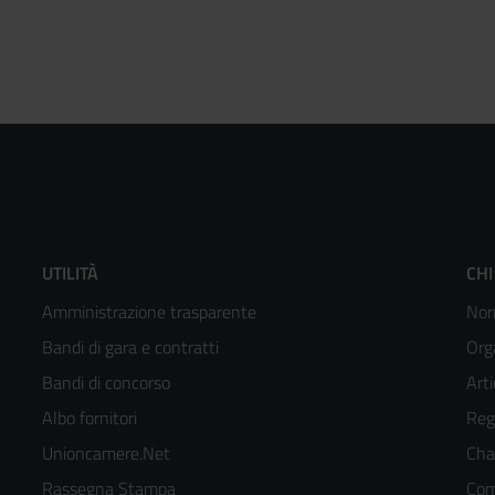
Footer
F
UTILITÀ
CHI
Amministrazione trasparente
Nor
menù
m
Bandi di gara e contratti
Org
colonna
c
Bandi di concorso
Arti
Albo fornitori
Reg
2
3
Unioncamere.Net
Cha
kedIn
Rassegna Stampa
Com