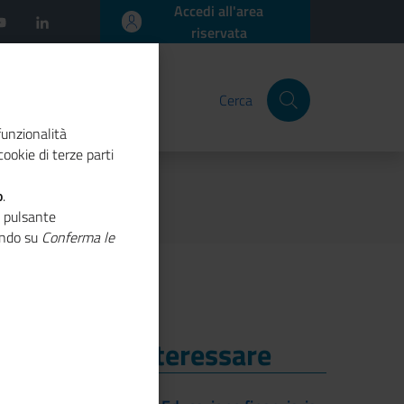
Accedi all'area
riservata
Cerca
funzionalità
ookie di terze parti
o
.
o pulsante
cando su
Conferma le
i Potrebbe Interessare
i Potrebbe Interessare