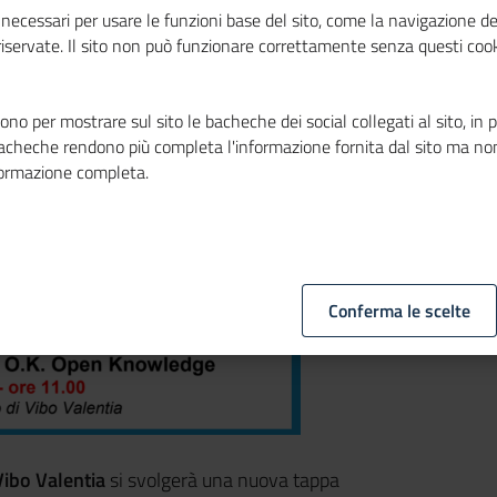
a Vibo Valentia
necessari per usare le funzioni base del sito, come la navigazione de
 riservate. Il sito non può funzionare correttamente senza questi cook
no per mostrare sul sito le bacheche dei social collegati al sito, in 
bacheche rendono più completa l'informazione fornita dal sito ma no
formazione completa.
Conferma le scelte
Vibo Valentia
si svolgerà una nuova tappa