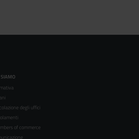
ooter
 SIAMO
mativa
enù
ani
olonna
colazione degli uffici
olamenti
mbers of commerce
unicazione