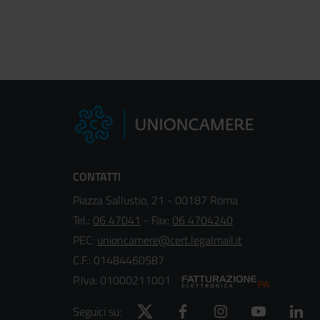
CONTATTI
Piazza Sallustio, 21 - 00187 Roma
Tel.:
06 47041
- Fax:
06 4704240
PEC:
unioncamere@cert.legalmail.it
C.F.: 01484460587
P.Iva: 01000211001
Twitter
Facebook
Instagram
YouTube
Lin
Seguici su: