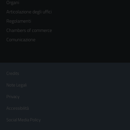
Organi
colonna
Articolazione degli uffici
3
Regolamenti
Chambers of commerce
Comunicazione
Sezione Link Utili
Footer
Credits
Menù
Note Legali
orizzontale
Privacy
Accessibilità
Social Media Policy