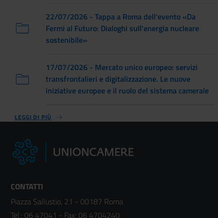
22/07/2026 - Tappa a Roma dell'evento «Da
Fermi al Futuro: Dialoghi sull'energia nucleare
sostenibile»
17/07/2026 - Mercato unico europeo: servizi
transfrontalieri e digitalizzazione. Le nuove
iniziative europee e il ruolo del sistema camerale
LEGGI DI PIÙ
CONTATTI
Piazza Sallustio, 21 - 00187 Roma
Tel.:
06 47041
- Fax:
06 4704240