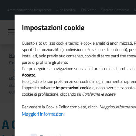
Menu
Salta
Amministrazione trasparente
Albo fornitori
Chi Siamo
Sistema Camerale
R
al
hamburgher
contenuto
i
principale
Impostazioni cookie
Questo sito utilizza cookie tecnici e cookie analitici anonimizzati.
specifiche funzionalità (condivisione e/o visione di contenuti), p
Home
installati, solo previo suo consenso, cookie di terze parti che cons
Comunicazione istituzionale per il sistema camerale
parte di profilare gli utenti.
Per proseguire la navigazione senza abilitare i cookie di profilazion
Accetto
.
Agenda
Può gestire le sue preferenze sui cookie in ogni momento riaprend
A Catanzaro la Borsa internazionale del turismo
l'apposito pulsante
Impostazioni cookie
e, dopo aver selezionato 
culturale e Mirabilia Food&Drink 2025
cookie di profilazione, cliccando su
Conferma le scelte
.
Per vedere la Cookie Policy completa, clicchi
Maggiori Informazio
Maggiori informazioni
A Catanzaro la Borsa