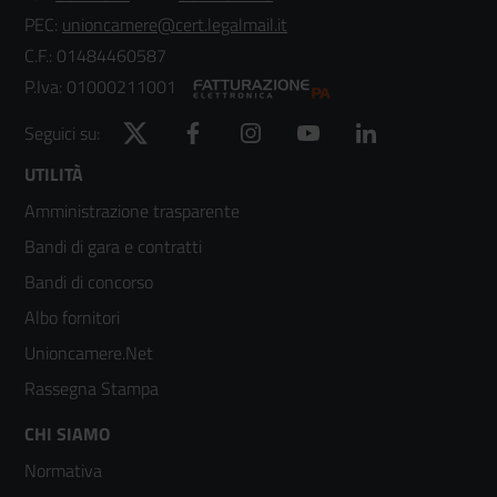
PEC:
unioncamere@cert.legalmail.it
C.F.: 01484460587
P.Iva: 01000211001
Twitter
Facebook
Instagram
YouTube
LinkedIn
Seguici su:
Footer
UTILITÀ
Amministrazione trasparente
menù
Bandi di gara e contratti
colonna
Bandi di concorso
2
Albo fornitori
Unioncamere.Net
Rassegna Stampa
Footer
CHI SIAMO
Normativa
menù