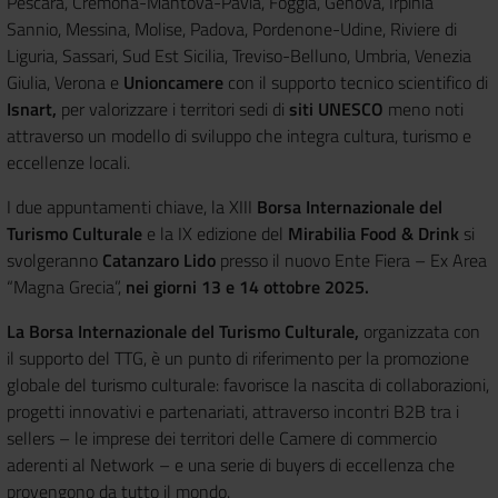
Pescara, Cremona-Mantova-Pavia, Foggia, Genova, Irpinia
Sannio, Messina, Molise, Padova, Pordenone-Udine, Riviere di
Liguria, Sassari, Sud Est Sicilia, Treviso-Belluno, Umbria, Venezia
Giulia, Verona e
Unioncamere
con il supporto tecnico scientifico di
Isnart,
per valorizzare i territori sedi di
siti UNESCO
meno noti
attraverso un modello di sviluppo che integra cultura, turismo e
eccellenze locali.
I due appuntamenti chiave, la XIII
Borsa Internazionale del
Turismo Culturale
e la IX edizione del
Mirabilia Food & Drink
si
svolgeranno
Catanzaro Lido
presso il nuovo Ente Fiera – Ex Area
“Magna Grecia”,
nei giorni 13 e 14 ottobre 2025.
La Borsa Internazionale del Turismo Culturale,
organizzata con
il supporto del TTG, è un punto di riferimento per la promozione
globale del turismo culturale: favorisce la nascita di collaborazioni,
progetti innovativi e partenariati, attraverso incontri B2B tra i
sellers – le imprese dei territori delle Camere di commercio
aderenti al Network – e una serie di buyers di eccellenza che
provengono da tutto il mondo.