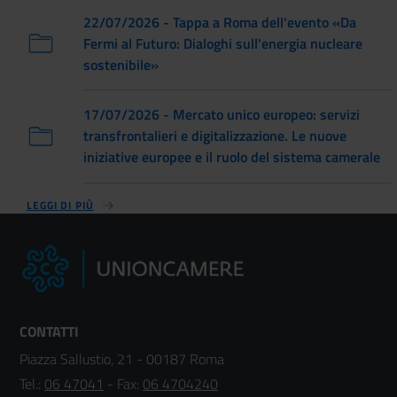
22/07/2026 - Tappa a Roma dell'evento «Da
Fermi al Futuro: Dialoghi sull'energia nucleare
sostenibile»
17/07/2026 - Mercato unico europeo: servizi
transfrontalieri e digitalizzazione. Le nuove
iniziative europee e il ruolo del sistema camerale
LEGGI DI PIÙ
CONTATTI
Piazza Sallustio, 21 - 00187 Roma
Tel.:
06 47041
- Fax:
06 4704240