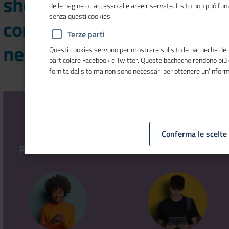
show “Responsabile nei
delle pagine o l'accesso alle aree riservate. Il sito non può f
senza questi cookies.
consumi e sostenibile
Terze parti
negli investimenti”
Questi cookies servono per mostrare sul sito le bacheche dei so
particolare Facebook e Twitter. Queste bacheche rendono più
fornita dal sito ma non sono necessari per ottenere un'infor
Conferma le scelte