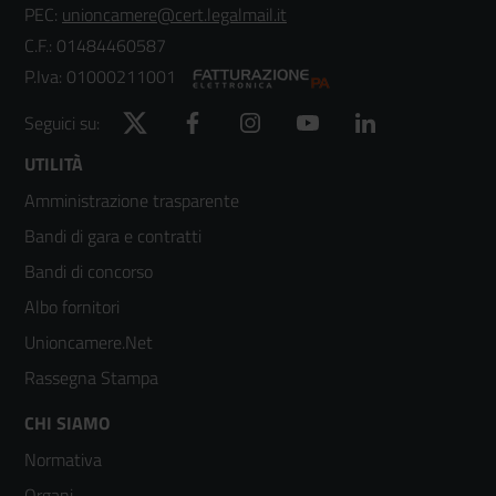
PEC:
unioncamere@cert.legalmail.it
C.F.: 01484460587
P.Iva: 01000211001
Twitter
Facebook
Instagram
YouTube
LinkedIn
Seguici su:
Footer
UTILITÀ
Amministrazione trasparente
menù
Bandi di gara e contratti
colonna
Bandi di concorso
2
Albo fornitori
Unioncamere.Net
Rassegna Stampa
Footer
CHI SIAMO
Normativa
menù
Organi