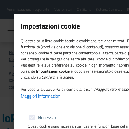
Menu
Salta
Amministrazione trasparente
Albo fornitori
Chi Siamo
Sistema Camerale
R
al
hamburgher
contenuto
i
principale
Impostazioni cookie
Questo sito utilizza cookie tecnici e cookie analitici anonimizzati.
funzionalità (condivisione e/o visione di contenuti), possono essere
Home
consenso, cookie di terze parti che consentono alla terza parte di pr
Comunicazione istituzionale per il sistema camerale
Per proseguire la navigazione senza abilitare i cookie di profilazion
Può gestire le sue preferenze sui cookie in ogni momento riaprend
pulsante
Impostazioni cookie
e, dopo aver selezionato o deselezion
Agenda
cliccando su
Conferma le scelte
.
IoPensoPositivo, sesto live show “Responsabile nei
consumi e sostenibile negli investimenti”
Per vedere la Cookie Policy completa, clicchi
Maggiori Informazio
Maggiori informazioni
IoPensoPositivo, sesto live
Necessari
Questi cookie sono necessari per usare le funzioni base del s