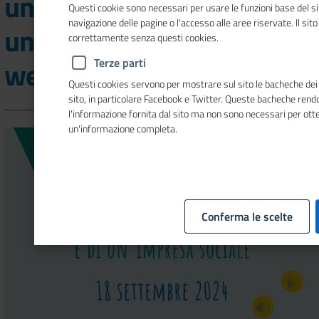
un'attività economica e di
Questi cookie sono necessari per usare le funzioni base del si
navigazione delle pagine o l'accesso alle aree riservate. Il sit
un'impresa sociale", nuovo
correttamente senza questi cookies.
webinar di Donne in attivo
Terze parti
Questi cookies servono per mostrare sul sito le bacheche dei s
sito, in particolare Facebook e Twitter. Queste bacheche ren
l'informazione fornita dal sito ma non sono necessari per ott
un'informazione completa.
Conferma le scelte