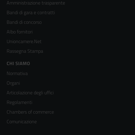
Amministrazione trasparente
menù
Bandi di gara e contratti
colonna
Bandi di concorso
2
Albo fornitori
Unioncamere.Net
Rassegna Stampa
Footer
CHI SIAMO
Normativa
menù
Organi
colonna
Articolazione degli uffici
3
Regolamenti
Chambers of commerce
Comunicazione