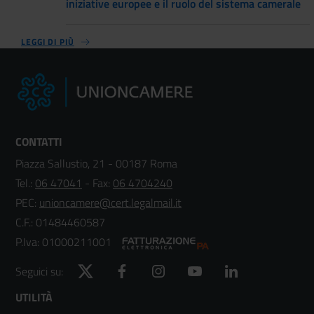
iniziative europee e il ruolo del sistema camerale
LEGGI DI PIÙ
CONTATTI
Piazza Sallustio, 21 - 00187 Roma
Tel.:
06 47041
- Fax:
06 4704240
PEC:
unioncamere@cert.legalmail.it
C.F.: 01484460587
P.Iva: 01000211001
Twitter
Facebook
Instagram
YouTube
LinkedIn
Seguici su:
Footer
UTILITÀ