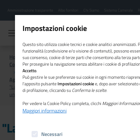
Menu
Salta
Amministrazione trasparente
Albo fornitori
Chi Siamo
Sistema Camerale
R
al
hamburgher
contenuto
i
principale
Impostazioni cookie
Questo sito utilizza cookie tecnici e cookie analitici anonimizzati.
funzionalità (condivisione e/o visione di contenuti), possono essere
Home
suo consenso, cookie di terze parti che consentono alla terza parte 
Comunicazione istituzionale per il sistema camerale
Per proseguire la navigazione senza abilitare i cookie di profilazion
Accetto
.
Può gestire le sue preferenze sui cookie in ogni momento riaprend
Agenda
l'apposito pulsante
Impostazioni cookie
e, dopo aver selezionato 
"La gestione dei rischi di un'attività economica e di
di profilazione, cliccando su
Conferma le scelte
.
un'impresa sociale", nuovo webinar di Donne in attivo
Per vedere la Cookie Policy completa, clicchi
Maggiori Informazio
Maggiori informazioni
"La gestione dei rischi di
Necessari