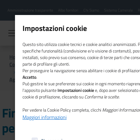
Menu
Salta
Amministrazione trasparente
Albo fornitori
Chi Siamo
Sistema Camerale
R
al
hamburgher
contenuto
i
principale
Impostazioni cookie
Questo sito utilizza cookie tecnici e cookie analitici anonimizzati.
specifiche funzionalità (condivisione e/o visione di contenuti), p
Home
installati, solo previo suo consenso, cookie di terze parti che cons
Comunicazione istituzionale per il sistema camerale
parte di profilare gli utenti.
Per proseguire la navigazione senza abilitare i cookie di profilazion
Accetto
.
Agenda
Finanza per PMI: istruzioni per l’uso
Può gestire le sue preferenze sui cookie in ogni momento riaprend
l'apposito pulsante
Impostazioni cookie
e, dopo aver selezionato 
cookie di profilazione, cliccando su
Conferma le scelte
.
Finanza per PMI: istruzioni
Per vedere la Cookie Policy completa, clicchi
Maggiori Informazio
Maggiori informazioni
per l’uso