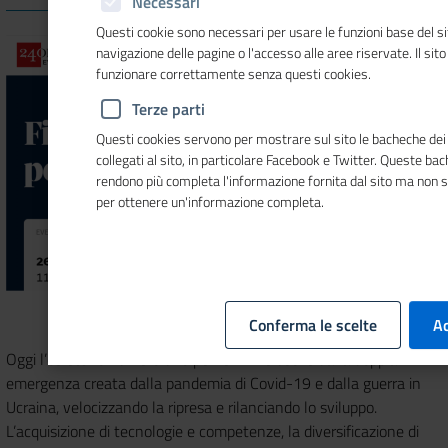
Necessari
Questi cookie sono necessari per usare le funzioni base del si
navigazione delle pagine o l'accesso alle aree riservate. Il sit
funzionare correttamente senza questi cookies.
Terze parti
Questi cookies servono per mostrare sul sito le bacheche dei 
collegati al sito, in particolare Facebook e Twitter. Queste ba
rendono più completa l'informazione fornita dal sito ma non 
per ottenere un'informazione completa.
Conferma le scelte
Ac
Oggi l’obiettivo numero uno per le PMI è uscire dalla doppia
emergenza creata dalla pandemia di Covid-19 e dalla guerra in
Ucraina, velocizzando la ripresa e rilanciando lo sviluppo.
L’acquisizione di tecnologie e competenze, la diversificazione di