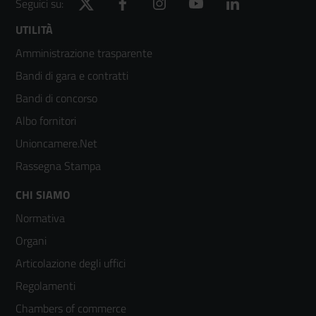
Twitter
Facebook
Instagram
YouTube
LinkedIn
Seguici su:
Footer
UTILITÀ
Amministrazione trasparente
menù
Bandi di gara e contratti
colonna
Bandi di concorso
2
Albo fornitori
Unioncamere.Net
Rassegna Stampa
Footer
CHI SIAMO
Normativa
menù
Organi
colonna
Articolazione degli uffici
3
Regolamenti
Chambers of commerce