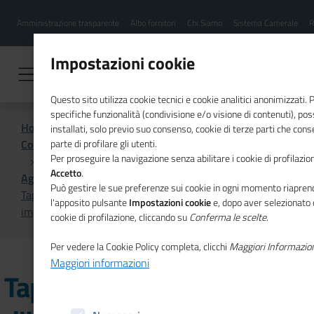
Menu
Salta
Amministrazione trasparente
Albo fornitori
Chi Siamo
Sistema Camerale
R
al
hamburgher
contenuto
i
principale
Impostazioni cookie
Questo sito utilizza cookie tecnici e cookie analitici anonimizzati.
specifiche funzionalità (condivisione e/o visione di contenuti), p
Home
installati, solo previo suo consenso, cookie di terze parti che cons
Comunicazione istituzionale per il sistema camerale
parte di profilare gli utenti.
Per proseguire la navigazione senza abilitare i cookie di profilazion
Accetto
.
Agenda
Può gestire le sue preferenze sui cookie in ogni momento riaprend
Tappa a Roma del Giro d'Italia delle donne che fanno
l'apposito pulsante
Impostazioni cookie
e, dopo aver selezionato 
impresa
cookie di profilazione, cliccando su
Conferma le scelte
.
Per vedere la Cookie Policy completa, clicchi
Maggiori Informazio
Maggiori informazioni
Tappa a Roma del Giro