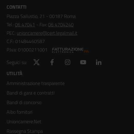
CONTATTI
Piazza Sallustio, 21 - 00187 Roma
Tel.:
06 47041
- Fax:
06 4704240
PEC:
unioncamere@cert.legalmail.it
C.F.: 01484460587
P.Iva: 01000211001
Twitter
Facebook
Instagram
YouTube
LinkedIn
Seguici su:
Footer
UTILITÀ
Amministrazione trasparente
menù
Bandi di gara e contratti
colonna
Bandi di concorso
2
Albo fornitori
Unioncamere.Net
Rassegna Stampa