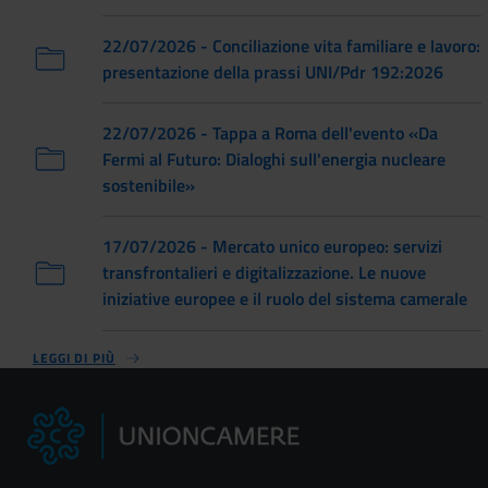
22/07/2026 - Conciliazione vita familiare e lavoro:
presentazione della prassi UNI/Pdr 192:2026
22/07/2026 - Tappa a Roma dell'evento «Da
Fermi al Futuro: Dialoghi sull'energia nucleare
sostenibile»
17/07/2026 - Mercato unico europeo: servizi
transfrontalieri e digitalizzazione. Le nuove
iniziative europee e il ruolo del sistema camerale
LEGGI DI PIÙ