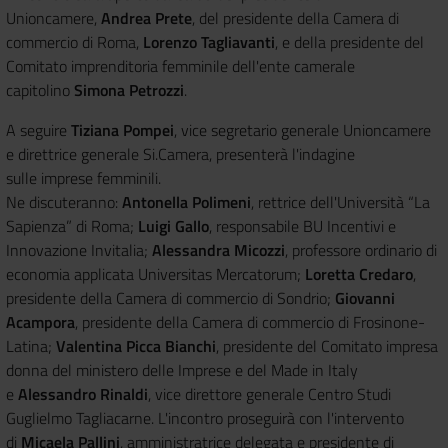
Unioncamere,
Andrea Prete
, del presidente della Camera di
commercio di Roma,
Lorenzo Tagliavanti
, e della presidente del
Comitato imprenditoria femminile dell'ente camerale
capitolino
Simona Petrozzi
.
A seguire
Tiziana Pompei
, vice segretario generale Unioncamere
e direttrice generale Si.Camera, presenterà l'indagine
sulle imprese femminili.
Ne discuteranno:
Antonella Polimeni
, rettrice dell'Università “La
Sapienza” di Roma;
Luigi Gallo
, responsabile BU Incentivi e
Innovazione Invitalia;
Alessandra Micozzi
, professore ordinario di
economia applicata Universitas Mercatorum;
Loretta Credaro
,
presidente della Camera di commercio di Sondrio;
Giovanni
Acampora
, presidente della Camera di commercio di Frosinone-
Latina;
Valentina Picca Bianchi
, presidente del Comitato impresa
donna del ministero delle Imprese e del Made in Italy
e
Alessandro Rinaldi
, vice direttore generale Centro Studi
Guglielmo Tagliacarne. L'incontro proseguirà con l'intervento
di
Micaela Pallini
, amministratrice delegata e presidente di