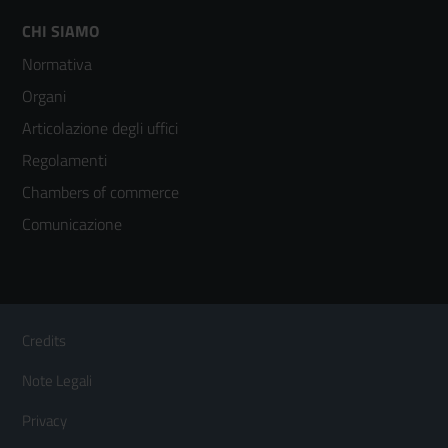
Footer
CHI SIAMO
Normativa
menù
Organi
colonna
Articolazione degli uffici
3
Regolamenti
Chambers of commerce
Comunicazione
Sezione Link Utili
Footer
Credits
Menù
Note Legali
orizzontale
Privacy