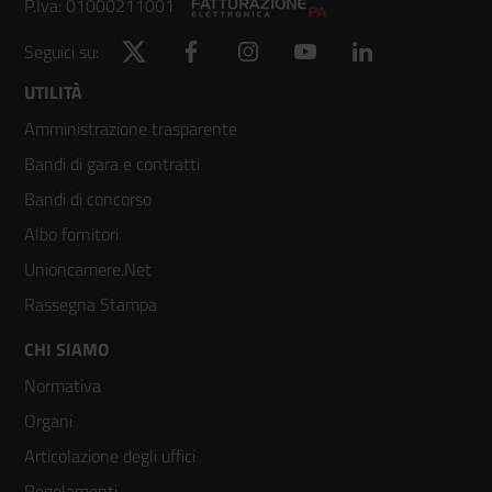
P.Iva: 01000211001
Twitter
Facebook
Instagram
YouTube
LinkedIn
Seguici su:
Footer
UTILITÀ
Amministrazione trasparente
menù
Bandi di gara e contratti
colonna
Bandi di concorso
2
Albo fornitori
Unioncamere.Net
Rassegna Stampa
Footer
CHI SIAMO
Normativa
menù
Organi
colonna
Articolazione degli uffici
Regolamenti