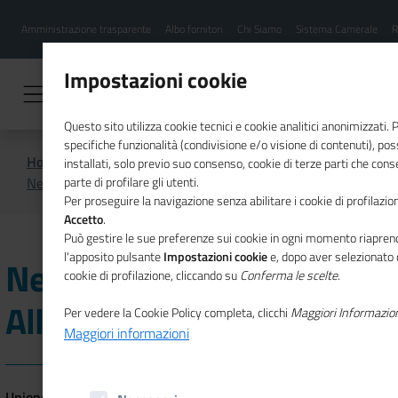
Menu
Salta
Amministrazione trasparente
Albo fornitori
Chi Siamo
Sistema Camerale
R
al
hamburgher
contenuto
i
principale
Impostazioni cookie
Questo sito utilizza cookie tecnici e cookie analitici anonimizzati.
specifiche funzionalità (condivisione e/o visione di contenuti), p
Home
Cultura e turismo
installati, solo previo suo consenso, cookie di terze parti che cons
Next Tourism Generation Alliance
parte di profilare gli utenti.
Per proseguire la navigazione senza abilitare i cookie di profilazion
Accetto
.
Può gestire le sue preferenze sui cookie in ogni momento riaprend
l'apposito pulsante
Impostazioni cookie
e, dopo aver selezionato 
Next Tourism Generation
cookie di profilazione, cliccando su
Conferma le scelte
.
Alliance
Per vedere la Cookie Policy completa, clicchi
Maggiori Informazio
Maggiori informazioni
Unioncamere
, in collaborazione con
ISNART e DINTEC
, partecipa