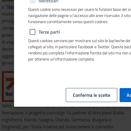
Necessari
a “
Next Tourism Generation Alliance
”, un progetto
Questi cookie sono necessari per usare le funzioni base del si
multinazionale della Commissione Europea che ha come
navigazione delle pagine o l'accesso alle aree riservate. Il sit
principale obiettivo quello di definire un modello di sviluppo di
funzionare correttamente senza questi cookies.
competenze settoriali nel turismo sulle tematiche digitali, sociali e
Terze parti
green (declinato in 5 sottosettori: ospitalità, ristorazione,agenzie
Questi cookies servono per mostrare sul sito le bacheche dei 
di viaggio e tour operator, attrattori turistici, gestione delle
collegati al sito, in particolare Facebook e Twitter. Queste ba
destinazioni) e sviluppare un metodo innovativo per educatori per
rendono più completa l'informazione fornita dal sito ma non 
aggiornarsi sui rapidi cambiamenti delle competenze per le future
per ottenere un'informazione completa.
generazioni coinvolte nel settore.
Conferma le scelte
Ac
Volto ad accrescere le competenze del turismo partendo dalla
formazione, il progetto coinvolge 14 partner di otto paesi (Italia,
Inghilterra, Irlanda Spagna, Olanda, Germania, Bulgaria e
Ungheria); per l’Italia insieme ad Unioncamere è coinvolta