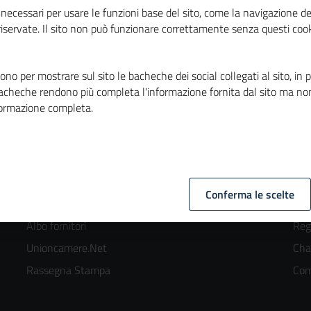
necessari per usare le funzioni base del sito, come la navigazione de
 riservate. Il sito non può funzionare correttamente senza questi cook
no per mostrare sul sito le bacheche dei social collegati al sito, in 
bacheche rendono più completa l'informazione fornita dal sito ma no
formazione completa.
Footer
F
UTILITÀ
CHI
Amministrazione trasparente
Nor
menù
m
Bandi di gara e contratti
Org
Conferma le scelte
colonna
c
Bandi di concorso
Arti
Albo fornitori
Reg
2
3
Unioncamere.Net
Cha
kedIn
Rassegna Stampa
Com