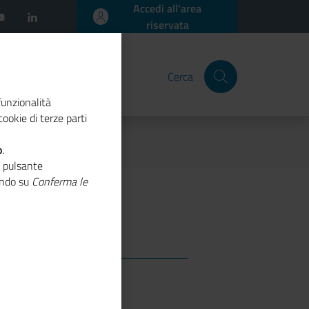
Accedi all'area
riservata
Cerca
funzionalità
ookie di terze parti
o
.
o pulsante
cando su
Conferma le