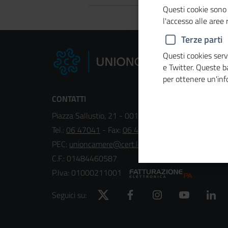
Questi cookie sono 
l'accesso alle aree
Terze parti
Questi cookies servo
e Twitter. Queste 
per ottenere un'in
CONTATTI
Piazza Sallustio, 21 - 00187 Roma
Tel.:
06 47041
- Fax:
06 4704240
PEC:
unioncamere@cert.legalmail.it
C.F.: 01484460587
P.Iva: 01000211001
Twitter
Facebook
Instagram
YouTube
Lin
Seguici su: