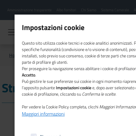
Menu
Salta
Amministrazione trasparente
Albo fornitori
Chi Siamo
Sistema Camerale
R
al
hamburgher
contenuto
i
principale
Impostazioni cookie
Questo sito utilizza cookie tecnici e cookie analitici anonimizzati.
specifiche funzionalità (condivisione e/o visione di contenuti), p
Home
Sistema Camerale
Struttura
installati, solo previo suo consenso, cookie di terze parti che cons
parte di profilare gli utenti.
Per proseguire la navigazione senza abilitare i cookie di profilazion
Accetto
.
Può gestire le sue preferenze sui cookie in ogni momento riaprend
Struttura
l'apposito pulsante
Impostazioni cookie
e, dopo aver selezionato 
cookie di profilazione, cliccando su
Conferma le scelte
.
Per vedere la Cookie Policy completa, clicchi
Maggiori Informazio
Maggiori informazioni