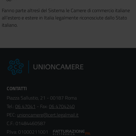
Fanno parte altresì del Sistema le Camere di commercio italiane
all’estero e estere in Italia legalmente riconosciute dallo Stato
italiano.
CONTATTI
Piazza Sallustio, 21 - 00187 Roma
Tel.:
06 47041
- Fax:
06 4704240
PEC:
unioncamere@cert.legalmail.it
C.F.: 01484460587
P.Iva: 01000211001