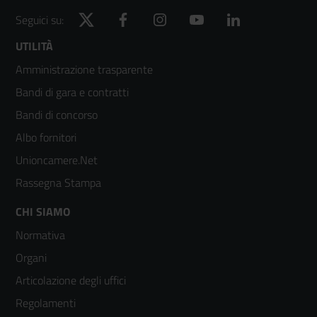
Twitter
Facebook
Instagram
YouTube
LinkedIn
Seguici su:
Footer
UTILITÀ
Amministrazione trasparente
menù
Bandi di gara e contratti
colonna
Bandi di concorso
2
Albo fornitori
Unioncamere.Net
Rassegna Stampa
Footer
CHI SIAMO
Normativa
menù
Organi
colonna
Articolazione degli uffici
3
Regolamenti