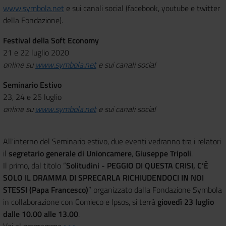
www.symbola.net
e sui canali social (facebook, youtube e twitter
della Fondazione).
Festival della Soft Economy
21 e 22 luglio 2020
online su
www.symbola.net
e sui canali social
Seminario Estivo
23, 24 e 25 luglio
online su
www.symbola.net
e sui canali social
All'interno del Seminario estivo, due eventi vedranno tra i relatori
il
segretario generale di Unioncamere
,
Giuseppe Tripoli
.
Il primo, dal titolo “
Solitudini - PEGGIO DI QUESTA CRISI, C’È
SOLO IL DRAMMA DI SPRECARLA RICHIUDENDOCI IN NOI
STESSI (Papa Francesco)
” organizzato dalla Fondazione Symbola
in collaborazione con Comieco e Ipsos, si terrà
giovedì 23 luglio
dalle 10.00 alle 13.00
.
Vai al programma
>>>