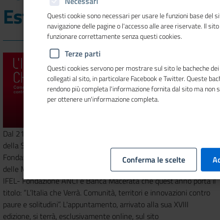
Necessari
Estivo 2020
Questi cookie sono necessari per usare le funzioni base del si
navigazione delle pagine o l'accesso alle aree riservate. Il sit
funzionare correttamente senza questi cookies.
Terze parti
Questi cookies servono per mostrare sul sito le bacheche dei 
collegati al sito, in particolare Facebook e Twitter. Queste ba
rendono più completa l'informazione fornita dal sito ma non 
per ottenere un'informazione completa.
Dal 21 al 25 luglio ritorna l'appuntamento annuale con il Festival
della Soft Economy e Seminario estivo promosso dalla
Fondazione Symbola, con Unioncamere, la Camera di commercio
Conferma le scelte
Ac
delle Marche, la Regione Marche, il Sacro Convento di Assisi,
IFEL- Fondazione ANCI e Banca Macerata che quest’anno porta il
titolo: “L’Italia che Verrà. Comunità, territori e innovazioni contro
paure e solitudini”. L'appuntamento, arrivato alla sua XVIII
edizione, si terrà, esclusivamente online, sul sito