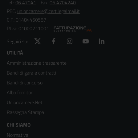
Tel.:
06 47041
- Fax:
06 4704240
PEC:
unioncamere@cert.legalmail.it
C.F.: 01484460587
P.Iva: 01000211001
Twitter
Facebook
Instagram
YouTube
LinkedIn
Seguici su:
Footer
UTILITÀ
Amministrazione trasparente
menù
Bandi di gara e contratti
colonna
Bandi di concorso
2
Albo fornitori
Unioncamere.Net
Rassegna Stampa
Footer
CHI SIAMO
Normativa