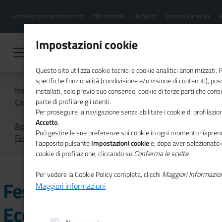
Menu
Salta
Amministrazione trasparente
Albo fornitori
Chi Siamo
Sistema Camerale
R
al
hamburgher
contenuto
i
principale
Impostazioni cookie
Questo sito utilizza cookie tecnici e cookie analitici anonimizzati.
specifiche funzionalità (condivisione e/o visione di contenuti), p
Home
installati, solo previo suo consenso, cookie di terze parti che cons
Comunicazione istituzionale per il sistema camerale
parte di profilare gli utenti.
Per proseguire la navigazione senza abilitare i cookie di profilazion
Accetto
.
Agenda
Può gestire le sue preferenze sui cookie in ogni momento riaprend
Festival della Soft Economy e Seminario Estivo 2020
l'apposito pulsante
Impostazioni cookie
e, dopo aver selezionato 
cookie di profilazione, cliccando su
Conferma le scelte
.
Per vedere la Cookie Policy completa, clicchi
Maggiori Informazio
Festival della Soft
Maggiori informazioni
Economy e Seminario