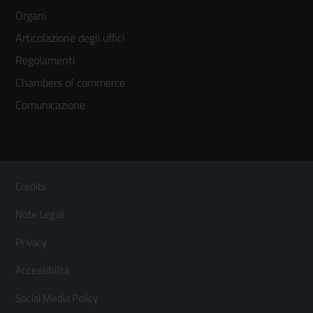
menù
Organi
colonna
Articolazione degli uffici
3
Regolamenti
Chambers of commerce
Comunicazione
Sezione Link Utili
Footer
Credits
Menù
Note Legali
orizzontale
Privacy
Accessibilità
Social Media Policy