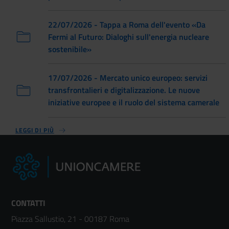
22/07/2026 - Tappa a Roma dell'evento «Da
Fermi al Futuro: Dialoghi sull'energia nucleare
sostenibile»
17/07/2026 - Mercato unico europeo: servizi
transfrontalieri e digitalizzazione. Le nuove
iniziative europee e il ruolo del sistema camerale
LEGGI DI PIÙ
CONTATTI
Piazza Sallustio, 21 - 00187 Roma