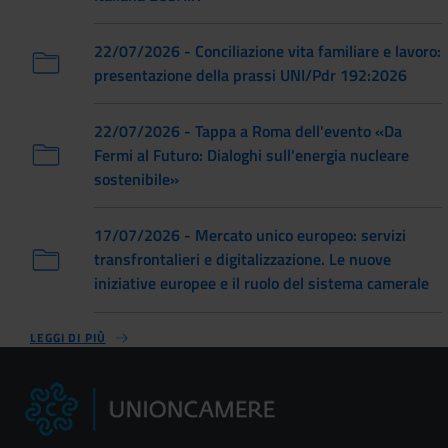
22/07/2026 - Conciliazione vita familiare e lavoro:
presentazione della prassi UNI/Pdr 192:2026
22/07/2026 - Tappa a Roma dell'evento «Da
Fermi al Futuro: Dialoghi sull'energia nucleare
sostenibile»
17/07/2026 - Mercato unico europeo: servizi
transfrontalieri e digitalizzazione. Le nuove
iniziative europee e il ruolo del sistema camerale
LEGGI DI PIÙ