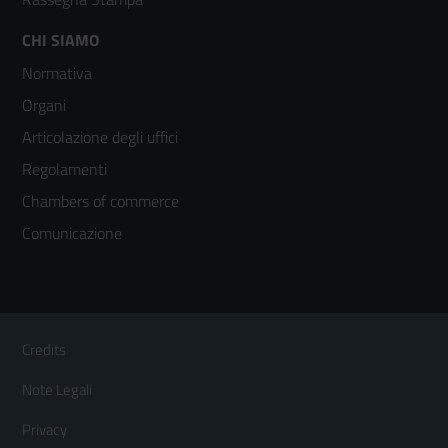
Footer
CHI SIAMO
Normativa
menù
Organi
colonna
Articolazione degli uffici
3
Regolamenti
Chambers of commerce
Comunicazione
Sezione Link Utili
Footer
Credits
Menù
Note Legali
orizzontale
Privacy