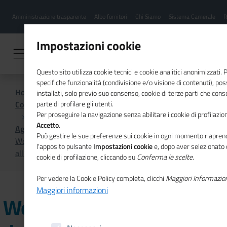
Menu
Salta
Amministrazione trasparente
Albo fornitori
Chi Siamo
Sistema Camerale
R
al
hamburgher
contenuto
i
principale
Impostazioni cookie
Questo sito utilizza cookie tecnici e cookie analitici anonimizzati.
specifiche funzionalità (condivisione e/o visione di contenuti), p
Home
installati, solo previo suo consenso, cookie di terze parti che cons
Comunicazione istituzionale per il sistema camerale
parte di profilare gli utenti.
Per proseguire la navigazione senza abilitare i cookie di profilazion
Accetto
.
Agenda
Può gestire le sue preferenze sui cookie in ogni momento riaprend
Webinar "Gestione fiscale della prestazione di servizi
l'apposito pulsante
Impostazioni cookie
e, dopo aver selezionato 
all’estero"
cookie di profilazione, cliccando su
Conferma le scelte
.
Per vedere la Cookie Policy completa, clicchi
Maggiori Informazio
Maggiori informazioni
Webinar "Gestione fiscale