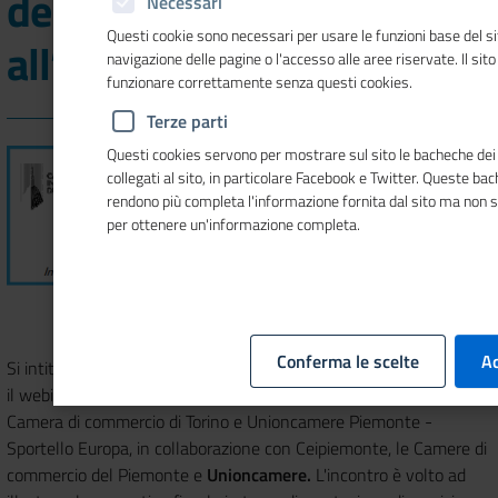
della prestazione di servizi
Necessari
Questi cookie sono necessari per usare le funzioni base del si
all’estero"
navigazione delle pagine o l'accesso alle aree riservate. Il sit
funzionare correttamente senza questi cookies.
Terze parti
Questi cookies servono per mostrare sul sito le bacheche dei 
collegati al sito, in particolare Facebook e Twitter. Queste ba
rendono più completa l'informazione fornita dal sito ma non 
per ottenere un'informazione completa.
Martedì 30 maggio 2023, ore 9.00
webinar piattaforma Webex
Conferma le scelte
Ac
Si intitola "Gestione fiscale della prestazione di servizi all’estero"
il webinar in programma il prossimo 30 maggio organizzato dalla
Camera di commercio di Torino e Unioncamere Piemonte -
Sportello Europa, in collaborazione con Ceipiemonte, le Camere di
commercio del Piemonte e
Unioncamere.
L'incontro è volto
ad