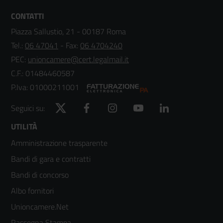
CONTATTI
Piazza Sallustio, 21 - 00187 Roma
Tel.:
06 47041
- Fax:
06 4704240
PEC:
unioncamere@cert.legalmail.it
C.F.: 01484460587
P.Iva: 01000211001
Twitter
Facebook
Instagram
YouTube
LinkedIn
Seguici su:
Footer
UTILITÀ
Amministrazione trasparente
menù
Bandi di gara e contratti
colonna
Bandi di concorso
2
Albo fornitori
Unioncamere.Net
Rassegna Stampa