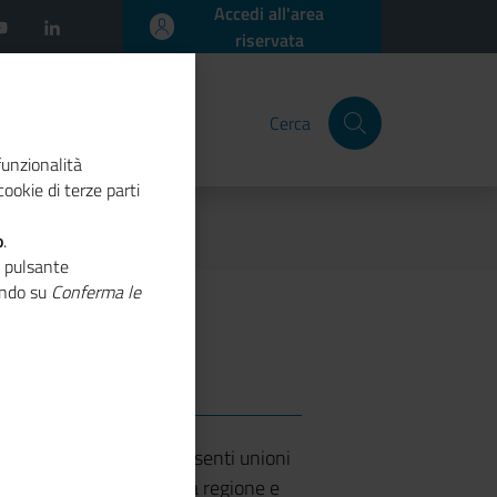
Accedi all'area
riservata
Cerca
funzionalità
ookie di terze parti
o
.
o pulsante
cando su
Conferma le
ercio
asi in cui non siano presenti unioni
 intesa delle Camere della regione e