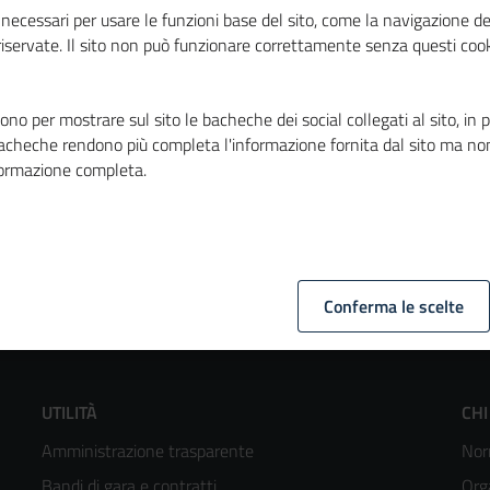
rovince autonome di Trento e di Bolzano.
necessari per usare le funzioni base del sito, come la navigazione de
 riservate. Il sito non può funzionare correttamente senza questi cook
te in concomitanza delle riunioni del comitato esecutivo per
settori di competenza legislativa esclusiva o concorrente del
no per mostrare sul sito le bacheche dei social collegati al sito, in 
bacheche rendono più completa l'informazione fornita dal sito ma no
 il presidente della Conferenza delle Regioni e delle Provincie
formazione completa.
Conferma le scelte
Footer
F
UTILITÀ
CHI
Amministrazione trasparente
Nor
menù
m
Bandi di gara e contratti
Org