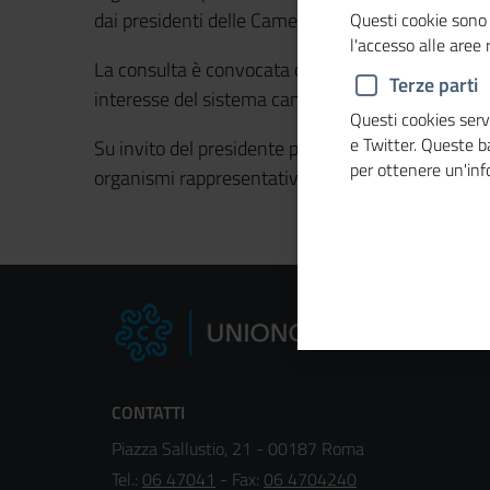
dai presidenti delle Camere di commercio delle p
Questi cookie sono 
l'accesso alle aree
La consulta è convocata dal presidente normalmen
Terze parti
interesse del sistema camerale che rientrano nei 
Questi cookies servo
e Twitter. Queste 
Su invito del presidente partecipano alle riunioni
per ottenere un'in
organismi rappresentativi degli enti locali.
CONTATTI
Piazza Sallustio, 21 - 00187 Roma
Tel.:
06 47041
- Fax:
06 4704240