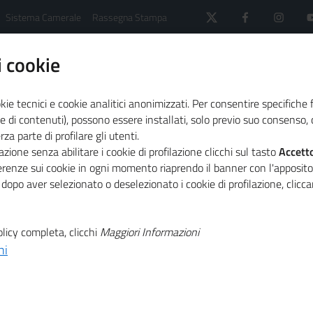
Sistema Camerale
Rassegna Stampa
 cookie
kie tecnici e cookie analitici anonimizzati. Per consentire specifiche 
e di contenuti), possono essere installati, solo previo suo consenso, c
a parte di profilare gli utenti.
le delle Camere di commercio
zione senza abilitare i cookie di profilazione clicchi sul tasto
Accett
ferenze sui cookie in ogni momento riaprendo il banner con l'apposit
 dopo aver selezionato o deselezionato i cookie di profilazione, clic
e delle Camere di comm
licy completa, clicchi
Maggiori Informazioni
ni
 composta dai presidenti delle unioni regionali, ovvero, nei c
o dei capoluoghi di regione, salvo, nei predetti casi, diversa