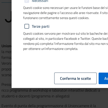
Necessari
Questi cookie sono necessari per usare le funzioni base del si
navigazione delle pagine o l'accesso alle aree riservate. Il sit
funzionare correttamente senza questi cookies.
Terze parti
Questi cookies servono per mostrare sul sito le bacheche dei 
collegati al sito, in particolare Facebook e Twitter. Queste ba
rendono più completa l'informazione fornita dal sito ma non 
Unioncamere
partecipa alla trentesima edizione di
JOB&Orienta
,
per ottenere un'informazione completa.
la mostra convegno nazionale dedicata a orientamento, scuola,
formazione, lavoro, che quest’anno torna in presenza alla Fiera di
Verona, dal 25 al 27 novembre 2021, integrando numerose
proposte digitali in continuità con l’esperienza virtuale dello
scorso anno.
Conferma le scelte
Ac
Presso lo spazio Arena dello stand di Unioncamere è previsto un
ricco programma di workshop e laboratori interattivi dedicati a
studenti e docenti (programma in allegato)
Evento di punta della programmazione di Unioncamere è la