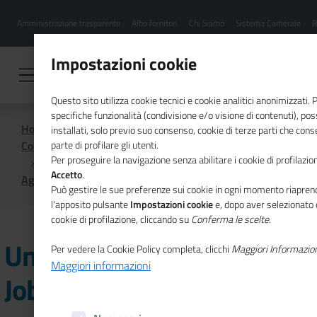
Menu
Salta
Amministrazione trasparente
Albo fornitori
Chi Siamo
Sistema Camerale
R
al
hamburgher
contenuto
i
principale
Impostazioni cookie
Questo sito utilizza cookie tecnici e cookie analitici anonimizzati.
specifiche funzionalità (condivisione e/o visione di contenuti), p
Home
installati, solo previo suo consenso, cookie di terze parti che cons
Comunicazione istituzionale per il sistema camerale
parte di profilare gli utenti.
Per proseguire la navigazione senza abilitare i cookie di profilazion
Accetto
.
Agenda
Unioncamere a Job&Orienta 2021
Può gestire le sue preferenze sui cookie in ogni momento riaprend
l'apposito pulsante
Impostazioni cookie
e, dopo aver selezionato 
cookie di profilazione, cliccando su
Conferma le scelte
.
Unioncamere a
Per vedere la Cookie Policy completa, clicchi
Maggiori Informazio
Maggiori informazioni
Job&Orienta 2021