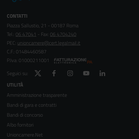
CONTATTI
Piazza Sallustio, 21 - 00187 Roma
Tel.:
06 47041
- Fax:
06 4704240
PEC:
unioncamere@cert.legalmail.it
C.F.: 01484460587
P.Iva: 01000211001
Twitter
Facebook
Instagram
YouTube
LinkedIn
Seguici su:
Footer
UTILITÀ
Amministrazione trasparente
menù
Bandi di gara e contratti
colonna
Bandi di concorso
2
Albo fornitori
Unioncamere.Net