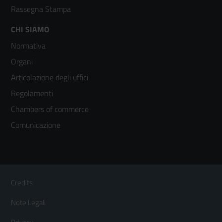
Rassegna Stampa
Footer
CHI SIAMO
Normativa
menù
Organi
colonna
Articolazione degli uffici
3
Regolamenti
Chambers of commerce
Comunicazione
Sezione Link Utili
Footer
Credits
Menù
Note Legali
orizzontale