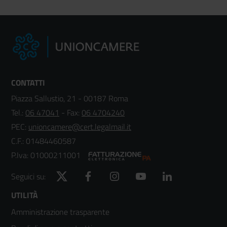
CONTATTI
Piazza Sallustio, 21 - 00187 Roma
Tel.:
06 47041
- Fax:
06 4704240
PEC:
unioncamere@cert.legalmail.it
C.F.: 01484460587
P.Iva: 01000211001
Twitter
Facebook
Instagram
YouTube
LinkedIn
Seguici su:
Footer
UTILITÀ
Amministrazione trasparente
menù