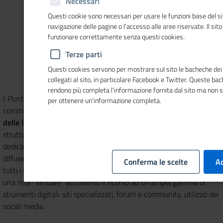
Necessari
Questi cookie sono necessari per usare le funzioni base del si
navigazione delle pagine o l'accesso alle aree riservate. Il sit
funzionare correttamente senza questi cookies.
Terze parti
Questi cookies servono per mostrare sul sito le bacheche dei 
collegati al sito, in particolare Facebook e Twitter. Queste ba
rendono più completa l'informazione fornita dal sito ma non 
I
Punti Impresa Digitale
sono una iniziativa delle Camere di
per ottenere un'informazione completa.
commercio e di Unioncamere a supporto della
digitalizzazione
delle imprese
nel contesto sfidante di
Impresa 5.0
. Si tratta di
strutture di servizio localizzate presso le Camere di commercio
dedicate alla diffusione della cultura e della pratica della
diffusione del digitale nelle MPMI (Micro Piccole Medie Imprese) di
Conferma le scelte
Ac
tutti i settori economici. Al network di punti «fisici» si aggiunge
una rete "virtuale" attraverso il ricorso ad un’ampia gamma di
strumenti digitali: siti specializzati, forum e community, utilizzo dei
social media.