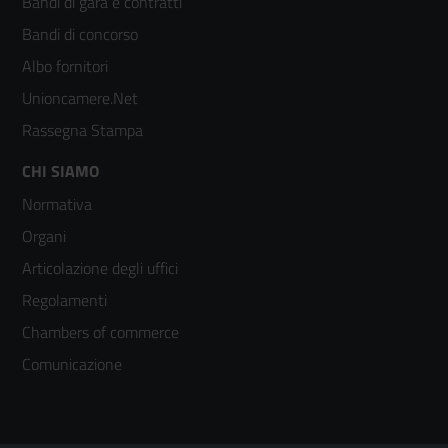
Bandi di gara e contratti
colonna
Bandi di concorso
2
Albo fornitori
Unioncamere.Net
Rassegna Stampa
Footer
CHI SIAMO
Normativa
menù
Organi
colonna
Articolazione degli uffici
3
Regolamenti
Chambers of commerce
Comunicazione