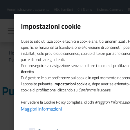
Menu
Salta
Amministrazione trasparente
Albo fornitori
Chi Siamo
Sistema Camerale
R
al
hamburgher
contenuto
i
principale
Impostazioni cookie
Questo sito utilizza cookie tecnici e cookie analitici anonimizzati.
specifiche funzionalità (condivisione e/o visione di contenuti), p
Home
Digitalizzazione e impresa 5.0
installati, solo previo suo consenso, cookie di terze parti che cons
Punto Impresa Digitale
parte di profilare gli utenti.
Per proseguire la navigazione senza abilitare i cookie di profilazion
Accetto
.
Può gestire le sue preferenze sui cookie in ogni momento riaprend
l'apposito pulsante
Impostazioni cookie
e, dopo aver selezionato 
Punto Impresa Digitale
cookie di profilazione, cliccando su
Conferma le scelte
.
Per vedere la Cookie Policy completa, clicchi
Maggiori Informazio
Maggiori informazioni